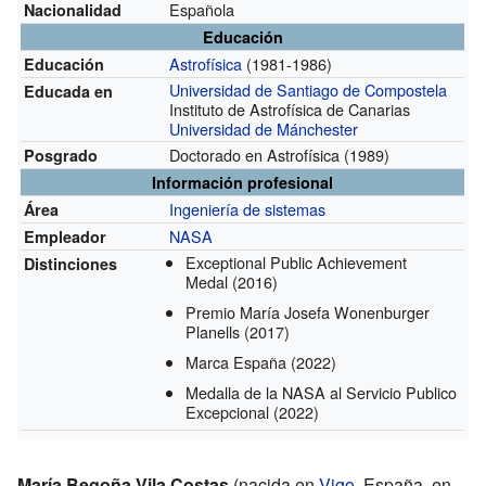
Española
Nacionalidad
Educación
Astrofísica
(1981-1986)
Educación
Universidad de Santiago de Compostela
Educada en
Instituto de Astrofísica de Canarias
Universidad de Mánchester
Doctorado en Astrofísica (1989)
Posgrado
Información profesional
Ingeniería de sistemas
Área
NASA
Empleador
Exceptional Public Achievement
Distinciones
Medal
(2016)
Premio María Josefa Wonenburger
Planells
(2017)
Marca España
(2022)
Medalla de la NASA al Servicio Publico
Excepcional
(2022)
María Begoña Vila Costas
(nacida en
Vigo
, España, en