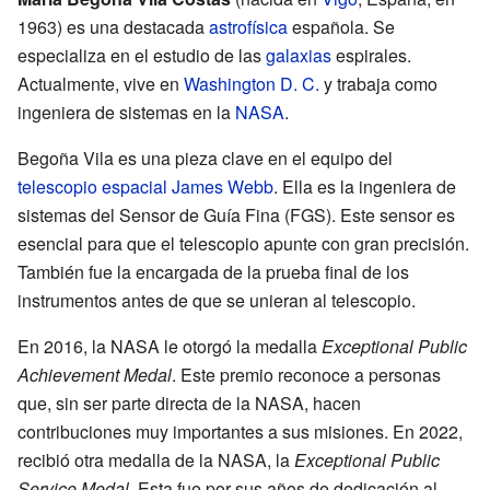
1963) es una destacada
astrofísica
española. Se
especializa en el estudio de las
galaxias
espirales.
Actualmente, vive en
Washington D. C.
y trabaja como
ingeniera de sistemas en la
NASA
.
Begoña Vila es una pieza clave en el equipo del
telescopio espacial James Webb
. Ella es la ingeniera de
sistemas del Sensor de Guía Fina (FGS). Este sensor es
esencial para que el telescopio apunte con gran precisión.
También fue la encargada de la prueba final de los
instrumentos antes de que se unieran al telescopio.
En 2016, la NASA le otorgó la medalla
Exceptional Public
Achievement Medal
. Este premio reconoce a personas
que, sin ser parte directa de la NASA, hacen
contribuciones muy importantes a sus misiones. En 2022,
recibió otra medalla de la NASA, la
Exceptional Public
Service Medal
. Esta fue por sus años de dedicación al