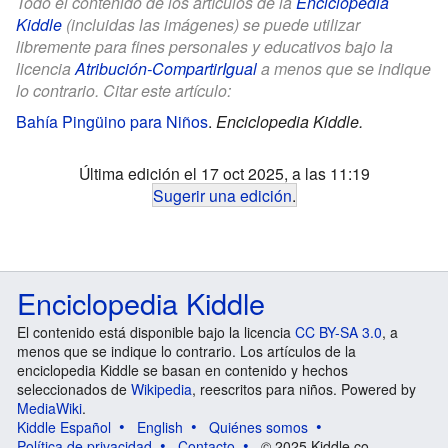
Todo el contenido de los artículos de la
Enciclopedia
Kiddle
(incluidas las imágenes) se puede utilizar
libremente para fines personales y educativos bajo la
licencia
Atribución-CompartirIgual
a menos que se indique
lo contrario. Citar este artículo:
Bahía Pingüino para Niños
.
Enciclopedia Kiddle.
Última edición el 17 oct 2025, a las 11:19
Sugerir una edición
.
Enciclopedia Kiddle
El contenido está disponible bajo la licencia
CC BY-SA 3.0
, a
menos que se indique lo contrario. Los artículos de la
enciclopedia Kiddle se basan en contenido y hechos
seleccionados de
Wikipedia
, reescritos para niños. Powered by
MediaWiki
.
Kiddle Español
English
Quiénes somos
Política de privacidad
Contacto
© 2025 Kiddle.co