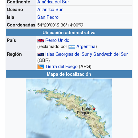
América del Sur
Continente
Atlántico Sur
Océano
San Pedro
Isla
54°20′00″S
36°14′00″O
Coordenadas
Ubicación administrativa
Reino Unido
País
(reclamado por
Argentina
)
Islas Georgias del Sur y Sandwich del Sur
Región
(GBR)
Tierra del Fuego
(ARG)
Mapa de localización
Bahía
Pingüino