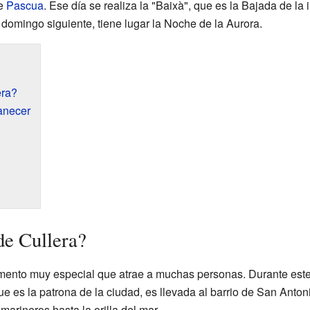
de
Pascua
. Ese día se realiza la "Baixà", que es la Bajada de la
l domingo siguiente, tiene lugar la Noche de la Aurora.
era?
anecer
de Cullera?
mento muy especial que atrae a muchas personas. Durante este 
que es la patrona de la ciudad, es llevada al barrio de San Anto
rineros hasta la orilla del mar.