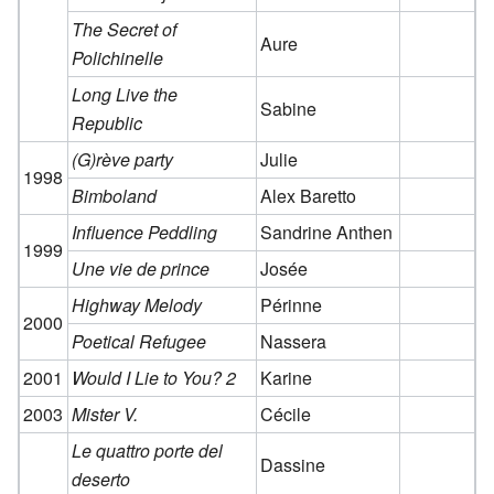
The Secret of
Aure
Polichinelle
Long Live the
Sabine
Republic
(G)rève party
Julie
1998
Bimboland
Alex Baretto
Influence Peddling
Sandrine Anthen
1999
Une vie de prince
Josée
Highway Melody
Périnne
2000
Poetical Refugee
Nassera
2001
Would I Lie to You? 2
Karine
2003
Mister V.
Cécile
Le quattro porte del
Dassine
deserto