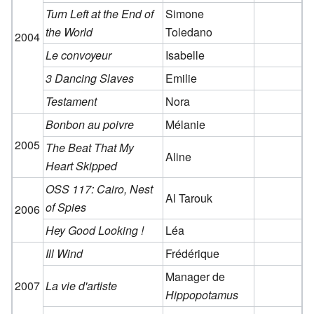
Turn Left at the End of
Simone
the World
Toledano
2004
Le convoyeur
Isabelle
3 Dancing Slaves
Emilie
Testament
Nora
Bonbon au poivre
Mélanie
2005
The Beat That My
Aline
Heart Skipped
OSS 117: Cairo, Nest
Al Tarouk
of Spies
2006
Hey Good Looking !
Léa
Ill Wind
Frédérique
Manager de
2007
La vie d'artiste
Hippopotamus