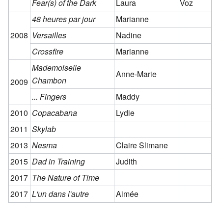
Fear(s) of the Dark
Laura
Voz
48 heures par jour
Marianne
2008
Versailles
Nadine
Crossfire
Marianne
Mademoiselle
Anne-Marie
Chambon
2009
... Fingers
Maddy
2010
Copacabana
Lydie
2011
Skylab
2013
Nesma
Claire Slimane
2015
Dad in Training
Judith
2017
The Nature of Time
2017
L'un dans l'autre
Aimée