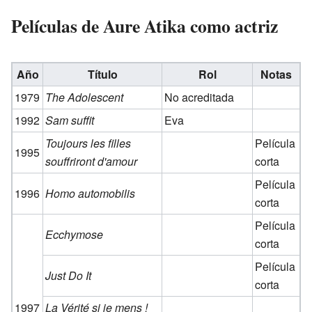
Películas de Aure Atika como actriz
Año
Título
Rol
Notas
1979
The Adolescent
No acreditada
1992
Sam suffit
Eva
Toujours les filles
Película
1995
souffriront d'amour
corta
Película
1996
Homo automobilis
corta
Película
Ecchymose
corta
Película
Just Do It
corta
1997
La Vérité si je mens !