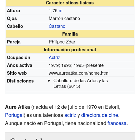
Características físicas
1,75
m
Altura
Marrón castaño
Ojos
Castaño
Cabello
Familia
Philippe Zdar
Pareja
Información profesional
Actriz
Ocupación
1979; 1992; 1995–presente
Años activa
www.aureatika.com/home.html
Sitio web
Caballero de las Artes y las
Distinciones
Letras
(2015)
Aure Atika
(nacida el 12 de julio de 1970 en Estoril,
Portugal
) es una talentosa
actriz
y
directora de cine
.
Aunque nació en Portugal, tiene nacionalidad
francesa
.