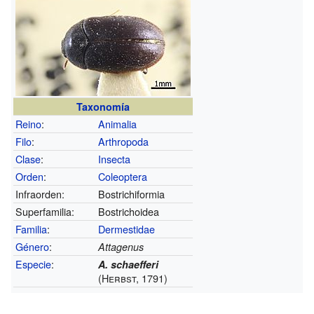
Taxonomía
Reino
:
Animalia
Filo
:
Arthropoda
Clase
:
Insecta
Orden
:
Coleoptera
Infraorden:
Bostrichiformia
Superfamilia:
Bostrichoidea
Familia
:
Dermestidae
Género
:
Attagenus
Especie
:
A. schaefferi
(Herbst, 1791)