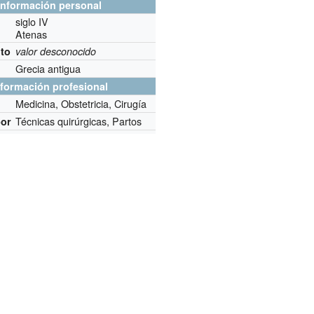
Información personal
siglo IV
o
Atenas
nto
valor desconocido
Grecia antigua
nformación profesional
Medicina, Obstetricia, Cirugía
Técnicas quirúrgicas, Partos
por