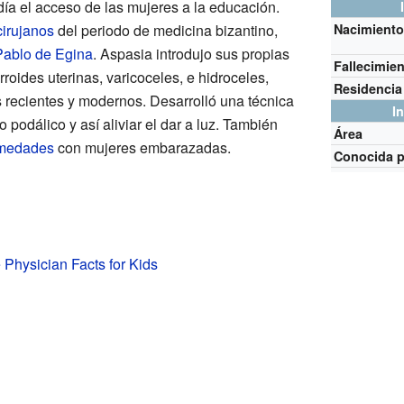
día el acceso de las mujeres a la educación.
cirujanos
del periodo de medicina bizantino,
Nacimient
Pablo de Egina
. Aspasia introdujo sus propias
Fallecimie
roides uterinas, varicoceles, e hidroceles,
Residencia
recientes y modernos. Desarrolló una técnica
I
 podálico y así aliviar el dar a luz. También
Área
rmedades
con mujeres embarazadas.
Conocida 
 Physician Facts for Kids