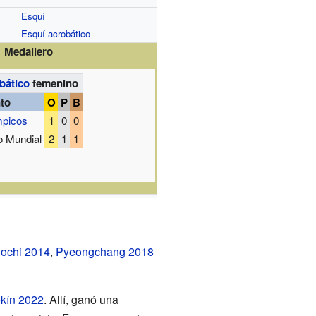
Esquí
Esquí acrobático
Medallero
bático
femenino
to
O
P
B
mpicos
1
0
0
 Mundial
2
1
1
ochi 2014
,
Pyeongchang 2018
kín 2022
. Allí, ganó una