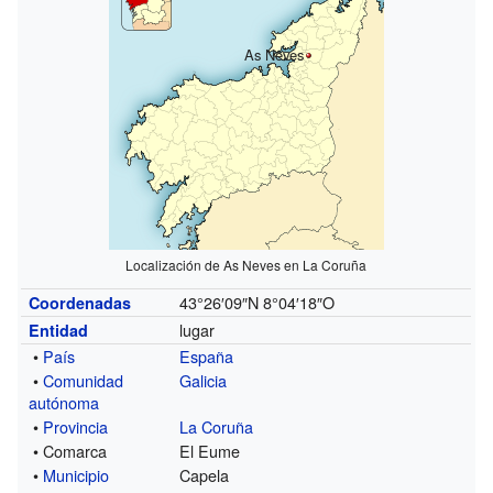
As Neves
Localización de As Neves en La Coruña
43°26′09″N
8°04′18″O
Coordenadas
lugar
Entidad
•
País
España
•
Comunidad
Galicia
autónoma
•
Provincia
La Coruña
• Comarca
El Eume
•
Municipio
Capela