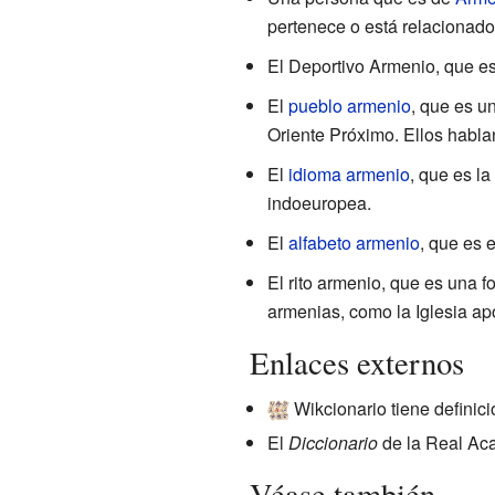
pertenece o está relacionado
El Deportivo Armenio, que es
El
pueblo armenio
, que es u
Oriente Próximo. Ellos habla
El
idioma armenio
, que es l
indoeuropea.
El
alfabeto armenio
, que es 
El rito armenio, que es una f
armenias, como la Iglesia apo
Enlaces externos
Wikcionario tiene definic
El
Diccionario
de la Real Aca
Véase también