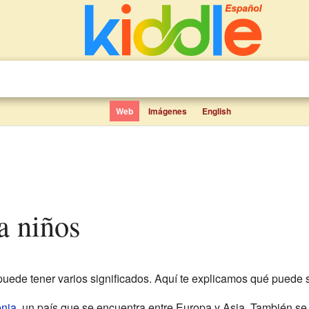
Web
Imágenes
English
a niños
uede tener varios significados. Aquí te explicamos qué puede si
nia
, un país que se encuentra entre Europa y Asia. También se 