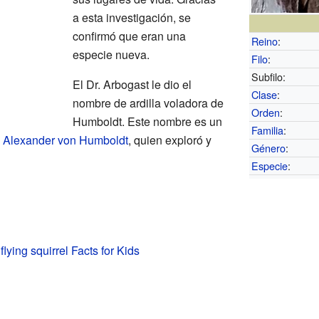
a esta investigación, se
confirmó que eran una
Reino
:
especie nueva.
Filo
:
Subfilo:
El Dr. Arbogast le dio el
Clase
:
nombre de ardilla voladora de
Orden
:
Humboldt. Este nombre es un
Familia
:
a
Alexander von Humboldt
, quien exploró y
Género
:
Especie
:
lying squirrel Facts for Kids