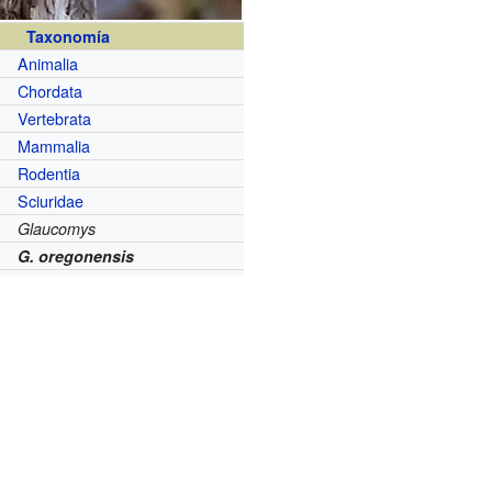
Taxonomía
Animalia
Chordata
Vertebrata
Mammalia
Rodentia
Sciuridae
Glaucomys
G. oregonensis