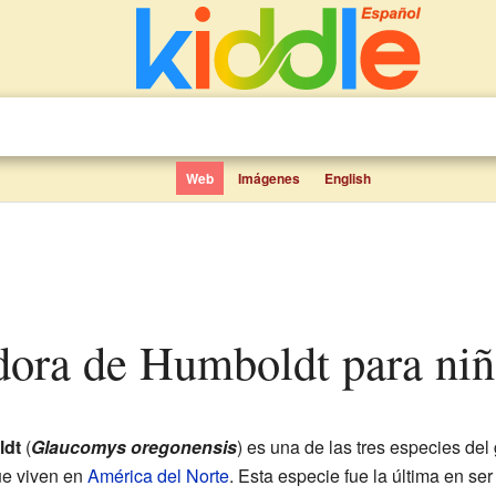
Web
Imágenes
English
adora de Humboldt para ni
ldt
(
Glaucomys oregonensis
) es una de las tres especies del
ue viven en
América del Norte
. Esta especie fue la última en ser 