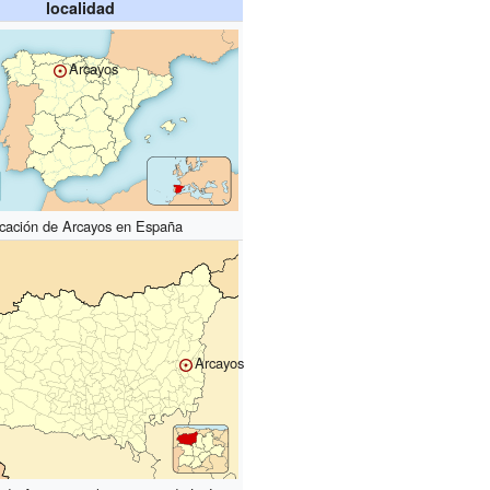
localidad
Arcayos
cación de Arcayos en España
Arcayos