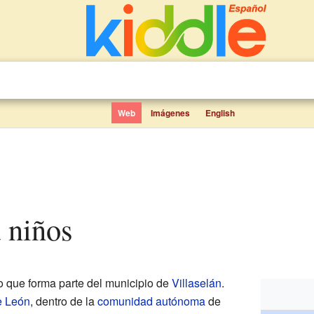
Web
Imágenes
English
a niños
 que forma parte del municipio de
Villaselán
.
e León
, dentro de la
comunidad autónoma
de