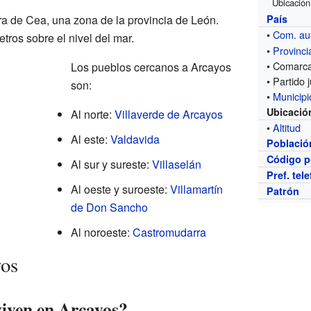
Ubicación
ra de Cea, una zona de la provincia de León.
País
•
Com. a
ros sobre el nivel del mar.
•
Provinci
• Comarc
Los pueblos cercanos a Arcayos
• Partido j
son:
•
Municipi
Ubicació
Al norte:
Villaverde de Arcayos
•
Altitud
Al este:
Valdavida
Població
Código p
Al sur y sureste:
Villaselán
Pref. tel
Al oeste y suroeste:
Villamartín
Patrón
de Don Sancho
Al noroeste:
Castromudarra
yos
iven en Arcayos?