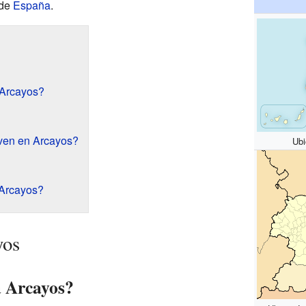
 de
España
.
 Arcayos?
ven en Arcayos?
Ubi
 Arcayos?
yos
a Arcayos?