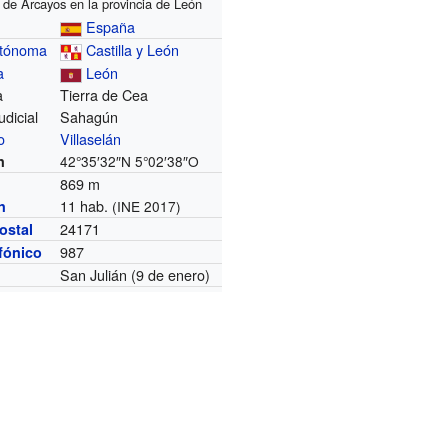
 de Arcayos en la provincia de León
España
utónoma
Castilla y León
a
León
a
Tierra de Cea
udicial
Sahagún
o
Villaselán
n
42°35′32″N
5°02′38″O
869 m
11 hab.
n
(INE 2017)
24171
ostal
987
efónico
San Julián
(9 de enero)