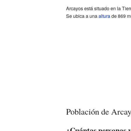
Arcayos está situado en la Tier
Se ubica a una
altura
de 869 met
Población de Arca
¿Cuántas personas v