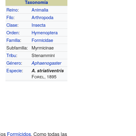
Taxonomía
Reino
:
Animalia
Filo
:
Arthropoda
Clase
:
Insecta
Orden
:
Hymenoptera
Familia
:
Formicidae
Subfamilia:
Myrmicinae
Tribu
:
Stenammini
Género
:
Aphaenogaster
Especie
:
A. striativentris
Forel, 1895
los
Formícidos
. Como todas las