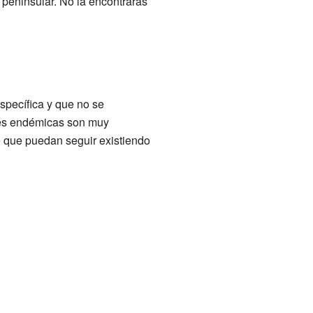
 peninsular. No la encontrarás
pecífica y que no se
cies endémicas son muy
e que puedan seguir existiendo