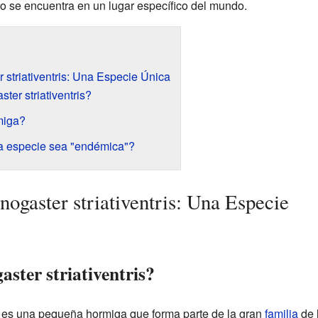
o se encuentra en un lugar específico del mundo.
striativentris: Una Especie Única
er striativentris?
miga?
a especie sea "endémica"?
gaster striativentris: Una Especie
ster striativentris?
es una pequeña hormiga que forma parte de la gran
familia
de 