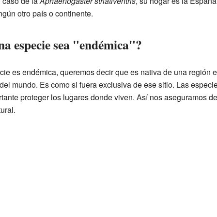
l caso de la
Aphaenogaster striativentris
, su hogar es la España
ngún otro país o continente.
una especie sea "endémica"?
e es endémica, queremos decir que es nativa de una región es
 del mundo. Es como si fuera exclusiva de ese sitio. Las espe
rtante proteger los lugares donde viven. Así nos aseguramos d
ural.