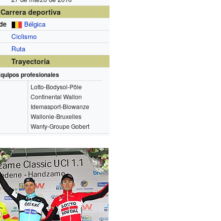
Carrera deportiva
de
Bélgica
Ciclismo
Ruta
Trayectoria
quipos profesionales
Lotto-Bodysol-Pôle
Continental Wallon
Idemasport-Biowanze
Wallonie-Bruxelles
Wanty-Groupe Gobert