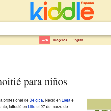
Web
Imágenes
English
oitié para niños
ta profesional de
Bélgica
. Nació en
Lieja
el
nte, falleció en
Lille
el 27 de marzo de