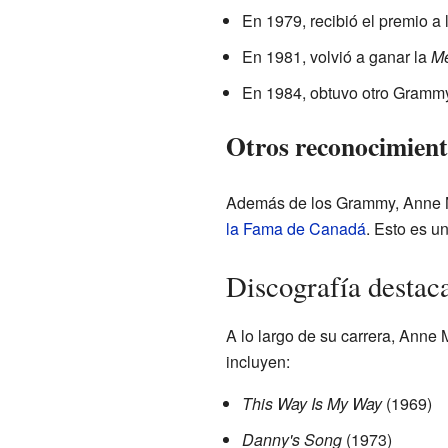
En 1979, recibió el premio a 
En 1981, volvió a ganar la
Me
En 1984, obtuvo otro Grammy
Otros reconocimient
Además de los Grammy, Anne Mu
la Fama de Canadá
. Esto es u
Discografía destac
A lo largo de su carrera, Anne
incluyen:
This Way Is My Way
(1969)
Danny's Song
(1973)