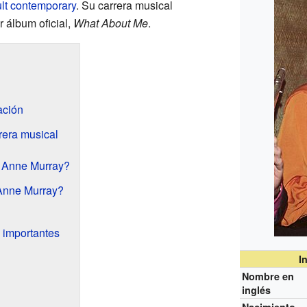
lt contemporary
. Su carrera musical
 álbum oficial,
What About Me
.
ación
rera musical
a Anne Murray?
Anne Murray?
 importantes
I
Nombre en
inglés