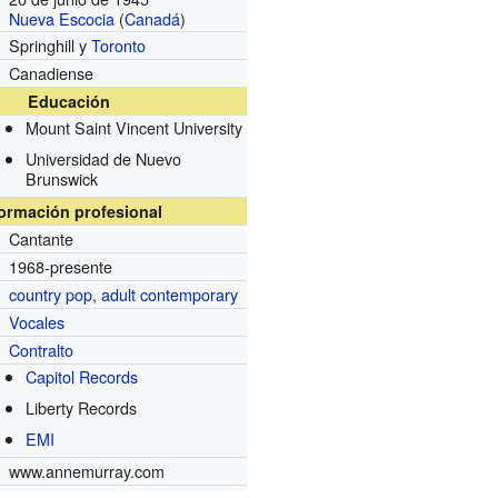
Nueva Escocia
(
Canadá
)
Springhill y
Toronto
Canadiense
Educación
Mount Saint Vincent University
Universidad de Nuevo
Brunswick
formación profesional
Cantante
1968-presente
country pop
,
adult contemporary
Vocales
Contralto
Capitol Records
s
Liberty Records
EMI
www.annemurray.com