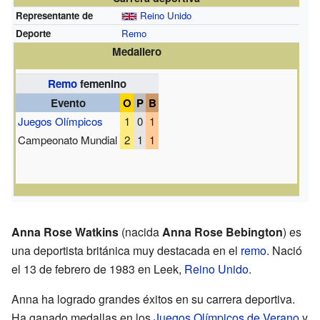
Representante de
Reino Unido
Deporte
Remo
Medallero
Remo
femenino
Evento
O
P
B
Juegos Olímpicos
1
0
1
Campeonato Mundial
2
1
1
Anna Rose Watkins
(nacida
Anna Rose Bebington
) es
una deportista británica muy destacada en el
remo
. Nació
el 13 de febrero de 1983 en Leek,
Reino Unido
.
Anna ha logrado grandes éxitos en su carrera deportiva.
Ha ganado medallas en los
Juegos Olímpicos de Verano
y