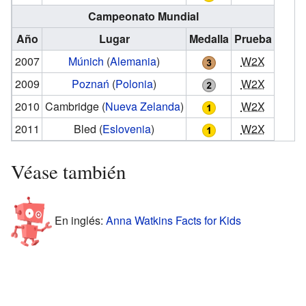
Campeonato Mundial
Año
Lugar
Medalla
Prueba
2007
Múnich
(
Alemania
)
W2X
2009
Poznań
(
Polonia
)
W2X
2010
Cambridge
(
Nueva Zelanda
)
W2X
2011
Bled
(
Eslovenia
)
W2X
Véase también
En inglés:
Anna Watkins Facts for Kids