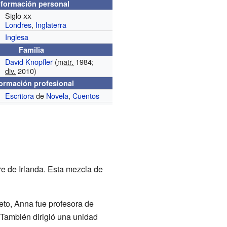
nformación personal
Siglo
xx
Londres
,
Inglaterra
Inglesa
Familia
David Knopfler
(
matr.
1984;
div.
2010)
formación profesional
Escritora
de
Novela
,
Cuentos
re de Irlanda. Esta mezcla de
eto, Anna fue profesora de
 También dirigió una unidad