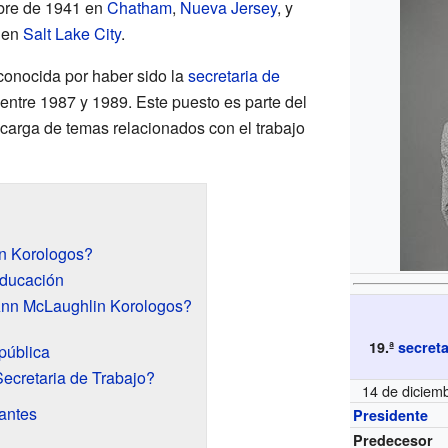
mbre de 1941 en
Chatham
,
Nueva Jersey
, y
3 en
Salt Lake City
.
onocida por haber sido la
secretaria de
entre 1987 y 1989. Este puesto es parte del
ncarga de temas relacionados con el trabajo
n Korologos?
educación
Ann McLaughlin Korologos?
19.ª
secreta
pública
ecretaria de Trabajo?
14 de diciem
tantes
Presidente
Predecesor