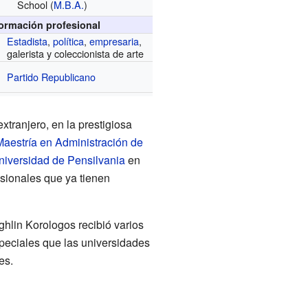
School
(
M.B.A.
)
formación profesional
Estadista
,
política
,
empresaria
,
galerista y coleccionista de arte
Partido Republicano
xtranjero, en la prestigiosa
Maestría en Administración de
niversidad de Pensilvania
en
sionales que ya tienen
hlin Korologos recibió varios
speciales que las universidades
es.