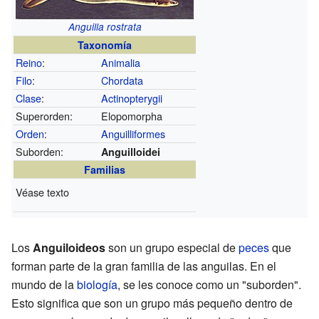
Anguilla rostrata
Taxonomía
Reino
:
Animalia
Filo
:
Chordata
Clase
:
Actinopterygii
Superorden:
Elopomorpha
Orden
:
Anguilliformes
Suborden:
Anguilloidei
Familias
Véase texto
Los
Anguiloideos
son un grupo especial de
peces
que
forman parte de la gran familia de las anguilas. En el
mundo de la
biología
, se les conoce como un "suborden".
Esto significa que son un grupo más pequeño dentro de