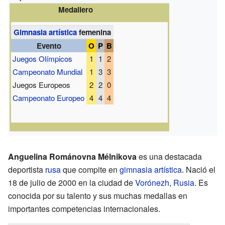
Medallero
Gimnasia artística
femenina
Evento
O
P
B
Juegos Olímpicos
1
1
2
Campeonato Mundial
1
3
3
Juegos Europeos
2
2
0
Campeonato Europeo
4
4
4
Anguelina Románovna Mélnikova
es una destacada
deportista
rusa
que compite en
gimnasia artística
. Nació el
18 de julio de 2000 en la ciudad de
Vorónezh
,
Rusia
. Es
conocida por su talento y sus muchas medallas en
importantes competencias internacionales.