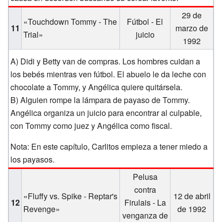
29 de
«Touchdown Tommy - The
Fútbol - El
11
marzo de
Trial»
juicio
1992
A) Didi y Betty van de compras. Los hombres cuidan a
los bebés mientras ven fútbol. El abuelo le da leche con
chocolate a Tommy, y Angélica quiere quitársela.
B) Alguien rompe la lámpara de payaso de Tommy.
Angélica organiza un juicio para encontrar al culpable,
con Tommy como juez y Angélica como fiscal.
Nota: En este capítulo, Carlitos empieza a tener miedo a
los payasos.
Pelusa
contra
«Fluffy vs. Spike - Reptar's
12 de abril
12
Firulais - La
Revenge»
de 1992
venganza de