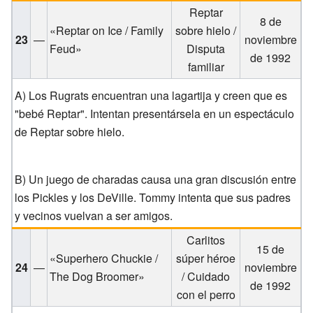
Reptar
8 de
«Reptar on Ice / Family
sobre hielo /
23
—
noviembre
Feud»
Disputa
de 1992
familiar
A) Los Rugrats encuentran una lagartija y creen que es
"bebé Reptar". Intentan presentársela en un espectáculo
de Reptar sobre hielo.
B) Un juego de charadas causa una gran discusión entre
los Pickles y los DeVille. Tommy intenta que sus padres
y vecinos vuelvan a ser amigos.
Carlitos
15 de
«Superhero Chuckie /
súper héroe
24
—
noviembre
The Dog Broomer»
/ Cuidado
de 1992
con el perro