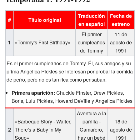
Traducción
Fecha de
#
Título original
en español
estreno
El primer
11 de
1
«Tommy's First Birthday»
cumpleaños
agosto de
de Tommy
1991
Es el primer cumpleaños de Tommy. Él, sus amigos y su
prima Angélica Pickles se interesan por probar la comida
de perro, pero no es tan rica como pensaban.
Primera aparición:
Chuckie Finster, Drew Pickles,
Boris, Lulu Pickles, Howard DeVille y Angelica Pickles
Aventura a la
«Barbeque Story - Waiter,
parrilla -
18 de
2
There's a Baby in My
Camarero,
agosto de
Soup»
hay un bebé
1991