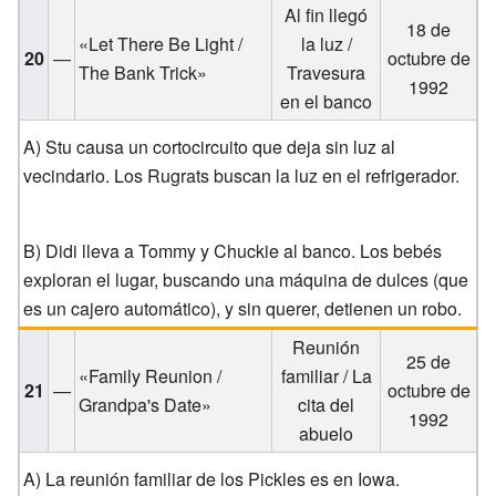
Al fin llegó
18 de
«Let There Be Light /
la luz /
20
—
octubre de
The Bank Trick»
Travesura
1992
en el banco
A) Stu causa un cortocircuito que deja sin luz al
vecindario. Los Rugrats buscan la luz en el refrigerador.
B) Didi lleva a Tommy y Chuckie al banco. Los bebés
exploran el lugar, buscando una máquina de dulces (que
es un cajero automático), y sin querer, detienen un robo.
Reunión
25 de
«Family Reunion /
familiar / La
21
—
octubre de
Grandpa's Date»
cita del
1992
abuelo
A) La reunión familiar de los Pickles es en Iowa.