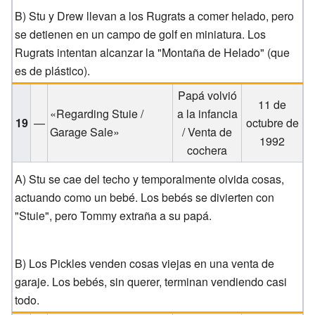
B) Stu y Drew llevan a los Rugrats a comer helado, pero
se detienen en un campo de golf en miniatura. Los
Rugrats intentan alcanzar la "Montaña de Helado" (que
es de plástico).
Papá volvió
11 de
«Regarding Stuie /
a la infancia
19
—
octubre de
Garage Sale»
/ Venta de
1992
cochera
A) Stu se cae del techo y temporalmente olvida cosas,
actuando como un bebé. Los bebés se divierten con
"Stuie", pero Tommy extraña a su papá.
B) Los Pickles venden cosas viejas en una venta de
garaje. Los bebés, sin querer, terminan vendiendo casi
todo.