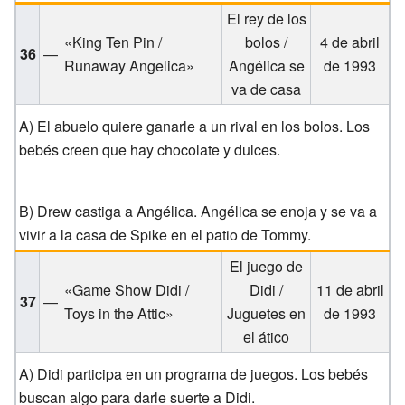
El rey de los
«King Ten Pin /
bolos /
4 de abril
36
—
Runaway Angelica»
Angélica se
de 1993
va de casa
A) El abuelo quiere ganarle a un rival en los bolos. Los
bebés creen que hay chocolate y dulces.
B) Drew castiga a Angélica. Angélica se enoja y se va a
vivir a la casa de Spike en el patio de Tommy.
El juego de
«Game Show Didi /
Didi /
11 de abril
37
—
Toys in the Attic»
Juguetes en
de 1993
el ático
A) Didi participa en un programa de juegos. Los bebés
buscan algo para darle suerte a Didi.