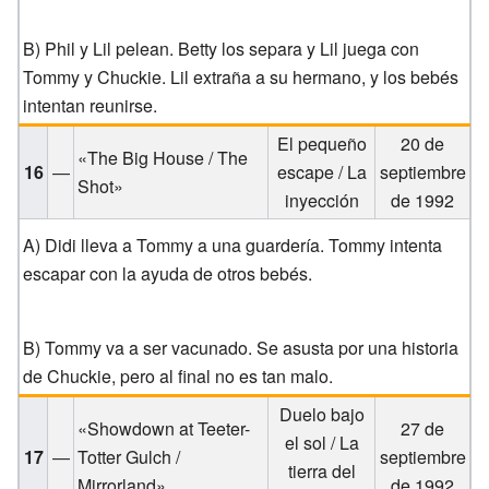
B) Phil y Lil pelean. Betty los separa y Lil juega con
Tommy y Chuckie. Lil extraña a su hermano, y los bebés
intentan reunirse.
El pequeño
20 de
«The Big House / The
16
—
escape / La
septiembre
Shot»
inyección
de 1992
A) Didi lleva a Tommy a una guardería. Tommy intenta
escapar con la ayuda de otros bebés.
B) Tommy va a ser vacunado. Se asusta por una historia
de Chuckie, pero al final no es tan malo.
Duelo bajo
«Showdown at Teeter-
27 de
el sol / La
17
—
Totter Gulch /
septiembre
tierra del
Mirrorland»
de 1992