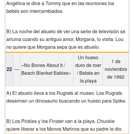
Angélica le dice a Tommy que en las reuniones los
bebés son intercambiados.
B) La noche del abuelo de ver una serie de televisión se
arruina cuando su antiguo amor, Morgana, lo visita. Lou
no quiere que Morgana sepa que es abuelo.
Un hueso
1 de
«No Bones About It /
duro de roer
22
—
noviembre
Beach Blanket Babies»
/ Bebés en
de 1992
la playa
A) El abuelo lleva a los Rugrats al museo. Los Rugrats
desarman un dinosaurio buscando un hueso para Spike.
B) Los Pickles y los Finster van a la playa. Chuckie
quiere liberar a los Monos Marinos que su padre le dio.