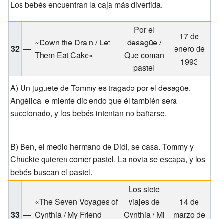
Los bebés encuentran la caja más divertida.
Por el
17 de
«Down the Drain / Let
desagüe /
32
—
enero de
Them Eat Cake»
Que coman
1993
pastel
A) Un juguete de Tommy es tragado por el desagüe.
Angélica le miente diciendo que él también será
succionado, y los bebés intentan no bañarse.
B) Ben, el medio hermano de Didi, se casa. Tommy y
Chuckie quieren comer pastel. La novia se escapa, y los
bebés buscan el pastel.
Los siete
«The Seven Voyages of
viajes de
14 de
33
—
Cynthia / My Friend
Cynthia / Mi
marzo de