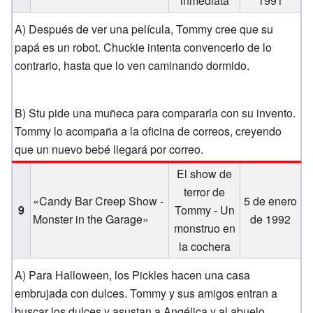
inmediata
1991
A) Después de ver una película, Tommy cree que su
papá es un robot. Chuckie intenta convencerlo de lo
contrario, hasta que lo ven caminando dormido.
B) Stu pide una muñeca para compararla con su invento.
Tommy lo acompaña a la oficina de correos, creyendo
que un nuevo bebé llegará por correo.
El show de
terror de
«Candy Bar Creep Show -
5 de enero
9
Tommy - Un
Monster in the Garage»
de 1992
monstruo en
la cochera
A) Para Halloween, los Pickles hacen una casa
embrujada con dulces. Tommy y sus amigos entran a
buscar los dulces y asustan a Angélica y al abuelo.