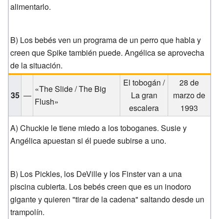
alimentarlo.
B) Los bebés ven un programa de un perro que habla y
creen que Spike también puede. Angélica se aprovecha
de la situación.
El tobogán /
28 de
«The Slide / The Big
35
—
La gran
marzo de
Flush»
escalera
1993
A) Chuckie le tiene miedo a los toboganes. Susie y
Angélica apuestan si él puede subirse a uno.
B) Los Pickles, los DeVille y los Finster van a una
piscina cubierta. Los bebés creen que es un inodoro
gigante y quieren "tirar de la cadena" saltando desde un
trampolín.