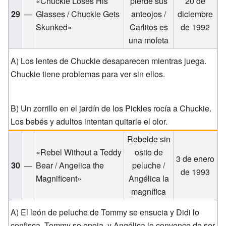
«Chuckie Loses His
pierde sus
20 de
29
—
Glasses / Chuckie Gets
anteojos /
diciembre
Skunked»
Carlitos es
de 1992
una mofeta
A) Los lentes de Chuckie desaparecen mientras juega.
Chuckie tiene problemas para ver sin ellos.
B) Un zorrillo en el jardín de los Pickles rocía a Chuckie.
Los bebés y adultos intentan quitarle el olor.
Rebelde sin
«Rebel Without a Teddy
osito de
3 de enero
30
—
Bear / Angelica the
peluche /
de 1993
Magnificent»
Angélica la
magnífica
A) El león de peluche de Tommy se ensucia y Didi lo
confisca. Tommy se enoja, y Angélica lo convence de ser