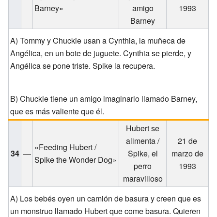
Barney»
amigo
1993
Barney
A) Tommy y Chuckie usan a Cynthia, la muñeca de
Angélica, en un bote de juguete. Cynthia se pierde, y
Angélica se pone triste. Spike la recupera.
B) Chuckie tiene un amigo imaginario llamado Barney,
que es más valiente que él.
Hubert se
alimenta /
21 de
«Feeding Hubert /
34
—
Spike, el
marzo de
Spike the Wonder Dog»
perro
1993
maravilloso
A) Los bebés oyen un camión de basura y creen que es
un monstruo llamado Hubert que come basura. Quieren