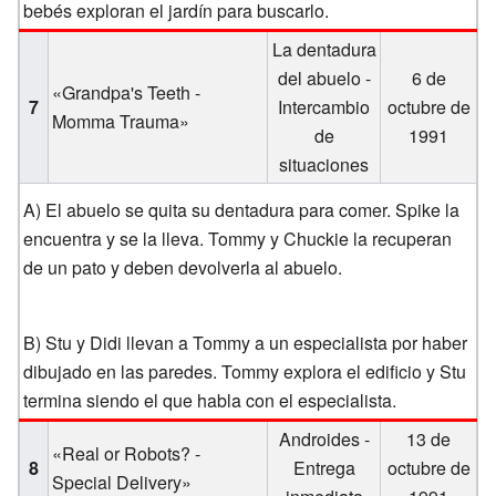
bebés exploran el jardín para buscarlo.
La dentadura
del abuelo -
6 de
«Grandpa's Teeth -
7
Intercambio
octubre de
Momma Trauma»
de
1991
situaciones
A) El abuelo se quita su dentadura para comer. Spike la
encuentra y se la lleva. Tommy y Chuckie la recuperan
de un pato y deben devolverla al abuelo.
B) Stu y Didi llevan a Tommy a un especialista por haber
dibujado en las paredes. Tommy explora el edificio y Stu
termina siendo el que habla con el especialista.
Androides -
13 de
«Real or Robots? -
8
Entrega
octubre de
Special Delivery»