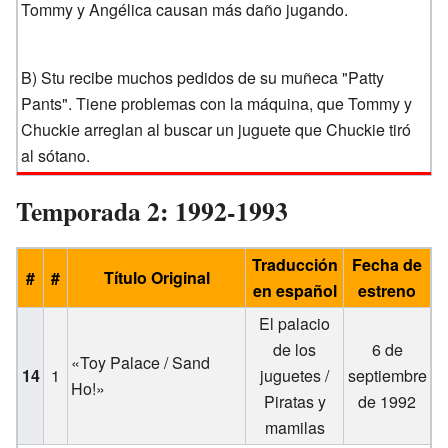
Tommy y Angélica causan más daño jugando.
B) Stu recibe muchos pedidos de su muñeca "Patty
Pants". Tiene problemas con la máquina, que Tommy y
Chuckie arreglan al buscar un juguete que Chuckie tiró
al sótano.
Temporada 2: 1992-1993
Traducción
Fecha de
#
#
Título Original
en español
estreno
El palacio
de los
6 de
«Toy Palace / Sand
14
1
juguetes /
septiembre
Ho!»
Piratas y
de 1992
mamilas