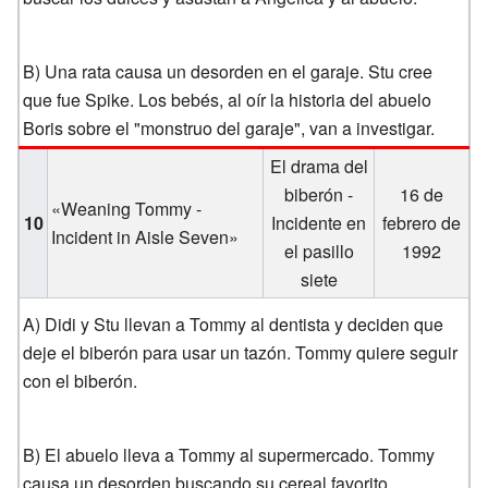
B) Una rata causa un desorden en el garaje. Stu cree
que fue Spike. Los bebés, al oír la historia del abuelo
Boris sobre el "monstruo del garaje", van a investigar.
El drama del
biberón -
16 de
«Weaning Tommy -
10
Incidente en
febrero de
Incident in Aisle Seven»
el pasillo
1992
siete
A) Didi y Stu llevan a Tommy al dentista y deciden que
deje el biberón para usar un tazón. Tommy quiere seguir
con el biberón.
B) El abuelo lleva a Tommy al supermercado. Tommy
causa un desorden buscando su cereal favorito.