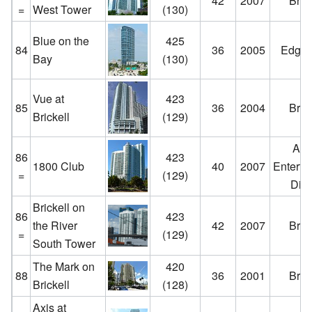
42
2007
Brick
=
West Tower
(130)
Blue on the
425
84
36
2005
Edgew
Bay
(130)
Vue at
423
85
36
2004
Brick
Brickell
(129)
Art
86
423
1800 Club
40
2007
Enterta
=
(129)
Distr
Brickell on
86
423
the River
42
2007
Brick
=
(129)
South Tower
The Mark on
420
88
36
2001
Brick
Brickell
(128)
Axis at