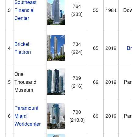
Southeast
764
3
Financial
55
1984
Down
(233)
Center
Brickell
734
4
65
2019
Brick
Flatiron
(224)
One
709
5
Thousand
62
2019
Park 
(216)
Museum
Paramount
700
6
Miami
60
2019
Park 
(213.3)
Worldcenter