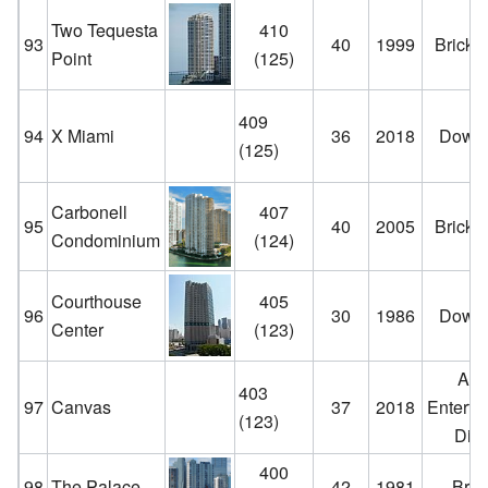
Two Tequesta
410
93
40
1999
Bricke
Point
(125)
409
94
X Miami
36
2018
Down
(125)
Carbonell
407
95
40
2005
Bricke
Condominium
(124)
Courthouse
405
96
30
1986
Down
Center
(123)
Art
403
97
Canvas
37
2018
Enterta
(123)
Distr
400
98
The Palace
42
1981
Brick