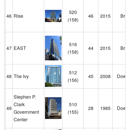
520
46
Rise
46
2015
Brick
(158)
516
47
EAST
44
2015
Brick
(158)
512
48
The Ivy
45
2008
Down
(156)
Stephen P.
Clark
510
49
28
1985
Down
Government
(155)
Center