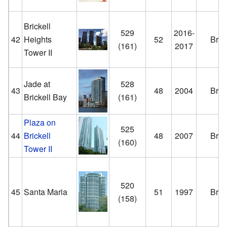
Brickell
529
2016-
42
Heights
52
Brick
(161)
2017
Tower II
Jade at
528
43
48
2004
Brick
Brickell Bay
(161)
Plaza on
525
44
Brickell
48
2007
Brick
(160)
Tower II
520
45
Santa Maria
51
1997
Brick
(158)