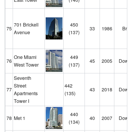
701 Brickell
450
75
33
1986
Brick
Avenue
(137)
One Miami
449
76
45
2005
Down
West Tower
(137)
Seventh
Street
442
77
43
2018
Down
Apartments
(135)
Tower I
440
78
Met 1
40
2007
Down
(134)