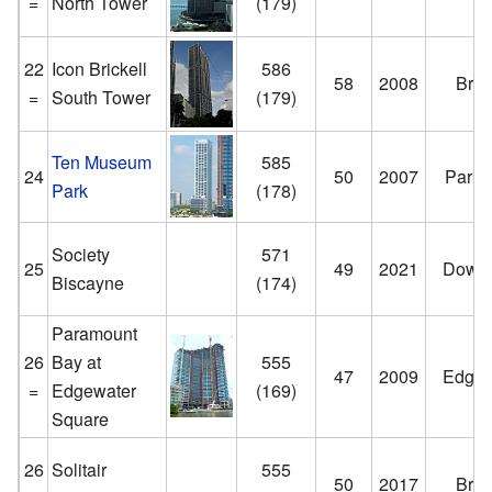
=
North Tower
(179)
22
Icon Brickell
586
58
2008
Brick
=
South Tower
(179)
Ten Museum
585
24
50
2007
Park 
Park
(178)
Society
571
25
49
2021
Down
Biscayne
(174)
Paramount
26
Bay at
555
47
2009
Edgew
=
Edgewater
(169)
Square
26
Solitair
555
50
2017
Brick