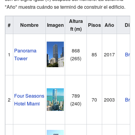
"Año" muestra cuándo se terminó de construir el edificio.
Altura
#
Nombre
Imagen
Pisos
Año
Distr
ft (m)
Panorama
868
1
85
2017
Brick
Tower
(265)
Four Seasons
789
2
70
2003
Brick
Hotel Miami
(240)