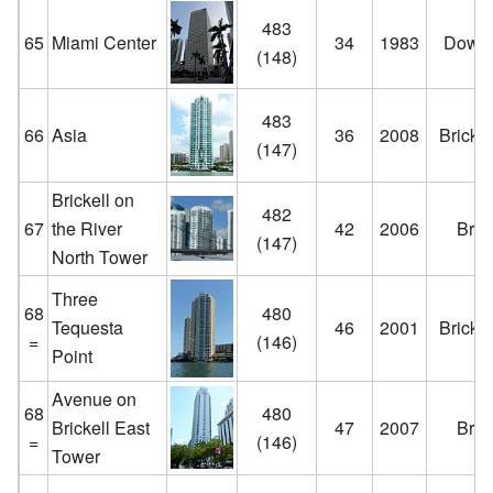
483
65
Miami Center
34
1983
Down
(148)
483
66
Asia
36
2008
Bricke
(147)
Brickell on
482
67
the River
42
2006
Brick
(147)
North Tower
Three
68
480
Tequesta
46
2001
Bricke
=
(146)
Point
Avenue on
68
480
Brickell East
47
2007
Brick
=
(146)
Tower