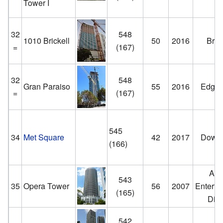
Tower I
32
548
1010 Brickell
50
2016
Brick
=
(167)
32
548
Gran Paraiso
55
2016
Edgew
=
(167)
545
34
Met Square
42
2017
Down
(166)
Art
543
35
Opera Tower
56
2007
Enterta
(165)
Distr
542