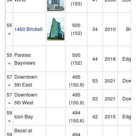
(153)
55
500
1450 Brickell
34
2010
Brick
=
(152)
55
Paraiso
500
44
2018
Edgew
=
Bayviews
(152)
57
Downtown
495
53
2021
Down
=
5th East
(150.9)
57
Downtown
495
53
2021
Down
=
5th West
(150.9)
59
494
Icon Bay
42
2015
Edgew
=
(150.6)
Bezel at
59
494