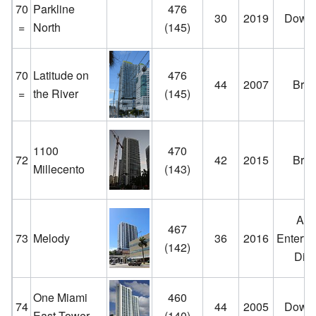
70
Parkline
476
30
2019
Down
=
North
(145)
70
Latitude on
476
44
2007
Brick
=
the River
(145)
1100
470
72
42
2015
Brick
Millecento
(143)
Art
467
73
Melody
36
2016
Enterta
(142)
Distr
One Miami
460
74
44
2005
Down
East Tower
(140)