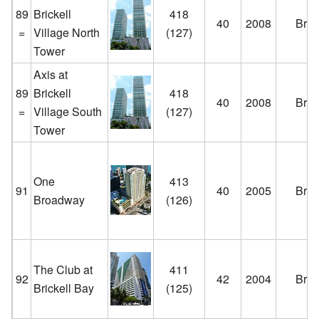
89
Brickell
418
40
2008
Brick
=
Village North
(127)
Tower
Axis at
89
Brickell
418
40
2008
Brick
=
Village South
(127)
Tower
One
413
91
40
2005
Brick
Broadway
(126)
The Club at
411
92
42
2004
Brick
Brickell Bay
(125)