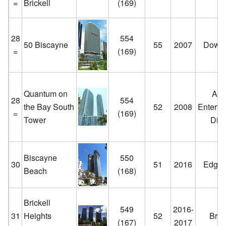
=
Brickell
(169)
28
554
50 Biscayne
55
2007
Down
=
(169)
Quantum on
Art
28
554
the Bay South
52
2008
Enterta
=
(169)
Tower
Distr
Biscayne
550
30
51
2016
Edgew
Beach
(168)
Brickell
549
2016-
31
Heights
52
Brick
(167)
2017