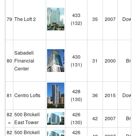
433
79
The Loft 2
35
2007
Down
(132)
Sabadell
430
80
Financial
31
2000
Brick
(131)
Center
428
81
Centro Lofts
36
2015
Down
(130)
82
500 Brickell
426
42
2007
Brick
=
East Tower
(130)
82
500 Brickell
426