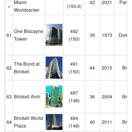
Miami
42
2021
Park 
=
(150.6)
Worldcenter
One Biscayne
492
61
39
1973
Down
Tower
(150)
The Bond at
491
62
44
2015
Brick
Brickell
(150)
487
63
Brickell Arch
36
2004
Brick
(148)
Brickell World
484
64
40
2011
Brick
Plaza
(148)