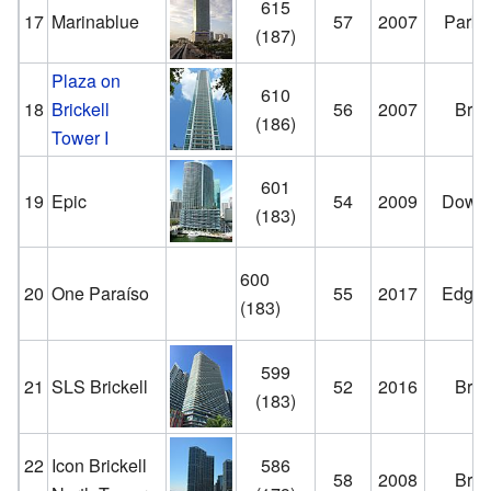
615
17
Marinablue
57
2007
Park 
(187)
Plaza on
610
18
Brickell
56
2007
Brick
(186)
Tower I
601
19
Epic
54
2009
Down
(183)
600
20
One Paraíso
55
2017
Edgew
(183)
599
21
SLS Brickell
52
2016
Brick
(183)
22
Icon Brickell
586
58
2008
Brick