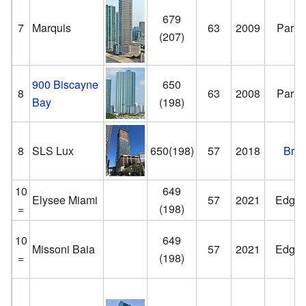
679
7
Marquis
63
2009
Park 
(207)
900 Biscayne
650
8
63
2008
Park 
Bay
(198)
8
SLS Lux
650(198)
57
2018
Brick
10
649
Elysee Miami
57
2021
Edgew
=
(198)
10
649
Missoni Baia
57
2021
Edgew
=
(198)