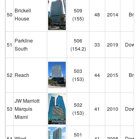
Brickell
509
50
48
2014
Brick
House
(155)
Parkline
506
51
33
2019
Down
South
(154.2)
503
52
Reach
44
2015
Brick
(153)
JW Marriott
502
53
Marquis
41
2010
Down
(153)
Miami
501
54
Wind
41
2008
Down