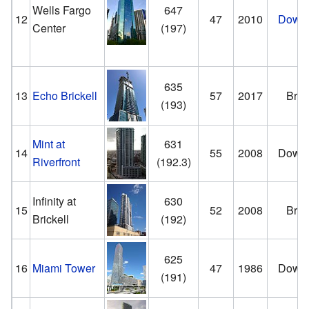
Wells Fargo
647
12
47
2010
Down
Center
(197)
635
13
Echo Brickell
57
2017
Brick
(193)
Mint at
631
14
55
2008
Down
Riverfront
(192.3)
Infinity at
630
15
52
2008
Brick
Brickell
(192)
625
16
Miami Tower
47
1986
Down
(191)