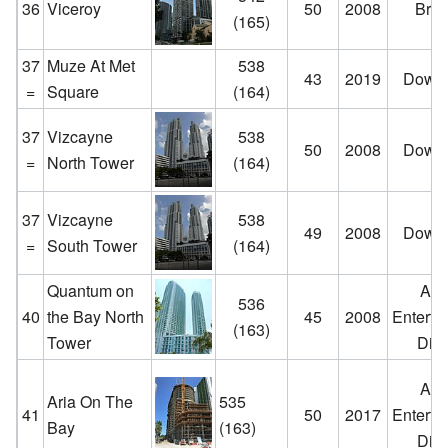
36
Viceroy
50
2008
Brick
(165)
37
Muze At Met
538
43
2019
Down
=
Square
(164)
37
Vizcayne
538
50
2008
Down
=
North Tower
(164)
37
Vizcayne
538
49
2008
Down
=
South Tower
(164)
Quantum on
Art
536
40
the Bay North
45
2008
Enterta
(163)
Tower
Distr
Art
Aria On The
535
41
50
2017
Enterta
Bay
(163)
Distr