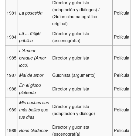
Director y guionista
(adaptación y diálogos) /
1981
Película
La posesión
(Guion cinematográfico
original)
La ... mujer
Director y guionista
1984
Película
(escenografía)
pública
L'Amour
1985
Director y guionista
Película
braque (Amor
loco)
1987
Guionista (argumento)
Película
Mal de amor
En el globo
1988
Director y guionista
Película
plateado
Mis noches son
Director y guionista
1989
Película
más bellas que
(adaptación y diálogo)
tus días
Director y guionista
1989
Película
Boris Godunov
(escenografía)