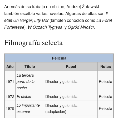
Además de su trabajo en el cine, Andrzej Żuławski
también escribió varias novelas. Algunas de ellas son
Il
était Un Verger
,
Lity Bór
(también conocida como
La Forêt
Forteresse
),
W Oczach Tygrysa
, y
Ogród Miłości
.
Filmografía selecta
Película
Año
Título
Papel
Notas
La tercera
1971
Director y guionista
Película
parte de la
noche
1972
Director y guionista
Película
El diablo
Lo importante
Director y guionista
1975
Película
(adaptación)
es amar