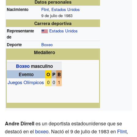
Datos personales
Nacimiento
Flint
,
Estados Unidos
9 de julio de 1983
Carrera deportiva
Representante
Estados Unidos
de
Deporte
Boxeo
Medallero
Boxeo
masculino
Evento
O
P
B
Juegos Olímpicos
0
0
1
Andre Dirrell
es un deportista estadounidense que se
destacó en el
boxeo
. Nació el 9 de julio de 1983 en
Flint
,