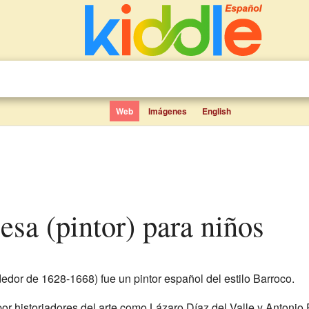
Web
Imágenes
English
esa (pintor) para niños
edor de 1628-1668) fue un pintor español del estilo Barroco.
r historiadores del arte como Lázaro Díaz del Valle y Antonio