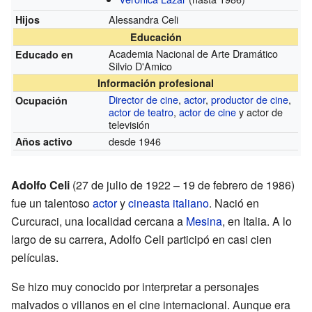
Alessandra Celi
Hijos
Educación
Academia Nacional de Arte Dramático
Educado en
Silvio D'Amico
Información profesional
Director de cine
,
actor
,
productor de cine
,
Ocupación
actor de teatro
,
actor de cine
y actor de
televisión
desde 1946
Años activo
Adolfo Celi
(27 de julio de 1922 – 19 de febrero de 1986)
fue un talentoso
actor
y
cineasta
italiano
. Nació en
Curcuraci, una localidad cercana a
Mesina
, en Italia. A lo
largo de su carrera, Adolfo Celi participó en casi cien
películas.
Se hizo muy conocido por interpretar a personajes
malvados o villanos en el cine internacional. Aunque era