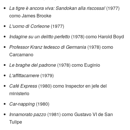
La tigre è ancora viva: Sandokan alla riscossa!
(1977)
como James Brooke
L'uomo di Corleone
(1977)
Indagine su un delitto perfetto
(1978) como Harold Boyd
Professor Kranz tedesco di Germania
(1978) como
Carcamano
Le braghe del padrone
(1978) como Euginio
L'affittacamere
(1979)
Café Express
(1980) como Inspector en jefe del
ministerio
Car-napping
(1980)
Innamorato pazzo
(1981) como Gustavo VI de San
Tulipe