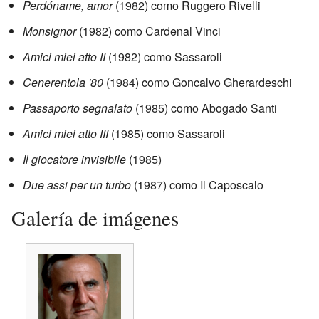
Perdóname, amor
(1982) como Ruggero Rivelli
Monsignor
(1982) como Cardenal Vinci
Amici miei atto II
(1982) como Sassaroli
Cenerentola '80
(1984) como Goncalvo Gherardeschi
Passaporto segnalato
(1985) como Abogado Santi
Amici miei atto III
(1985) como Sassaroli
Il giocatore invisibile
(1985)
Due assi per un turbo
(1987) como Il Caposcalo
Galería de imágenes