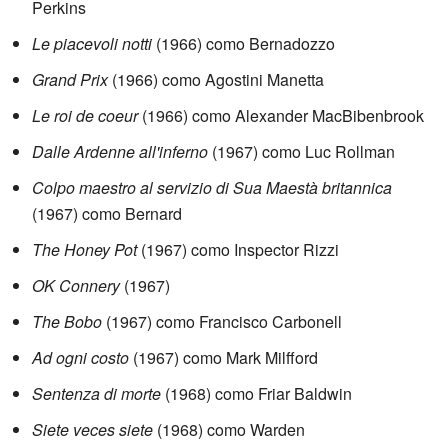
Perkins
Le piacevoli notti
(1966) como Bernadozzo
Grand Prix
(1966) como Agostini Manetta
Le roi de coeur
(1966) como Alexander MacBibenbrook
Dalle Ardenne all'inferno
(1967) como Luc Rollman
Colpo maestro al servizio di Sua Maestà britannica
(1967) como Bernard
The Honey Pot
(1967) como Inspector Rizzi
OK Connery
(1967)
The Bobo
(1967) como Francisco Carbonell
Ad ogni costo
(1967) como Mark Milfford
Sentenza di morte
(1968) como Friar Baldwin
Siete veces siete
(1968) como Warden