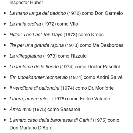
Inspector Huber
La mano lunga del padrino
(1972) como Don Carmelo
La mala ordina
(1972) como Vito
Hitler: The Last Ten Days
(1973) como Krebs
Tre per una grande rapina
(1973) como Me Desbordes
La villeggiatura
(1973) como Rizzuto
Le fantôme de la liberté
(1974) como Doctor Pasolini
Ein unbekannter rechnet ab
(1974) como André Salvé
Il venditore di palloncini
(1974) como Dr. Monforte
Libera, amore mio...
(1975) como Felice Valente
Amici miei
(1975) como Sassaroli
L'amaro caso della baronessa di Carini
(1975) como
Don Mariano D'Agrò