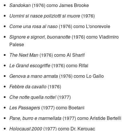
Sandokan
(1976) como James Brooke
Uomini si nasce poliziotti si muore
(1976)
Come una rosa al naso
(1976) como L'onorevole
Signore e signori, buonanotte
(1976) como Vladimiro
Palese
The Next Man
(1976) como Al Sharif
Le Grand escogriffe
(1976) como Rifai
Genova a mano armata
(1976) como Lo Gallo
Febbre da cavallo
(1976)
Che notte quella notte!
(1977)
Les Passagers
(1977) como Boetani
Pane, burro e marmellata
(1977) como Aristide Bertelli
Holocaust 2000
(1977) como Dr. Kerouac