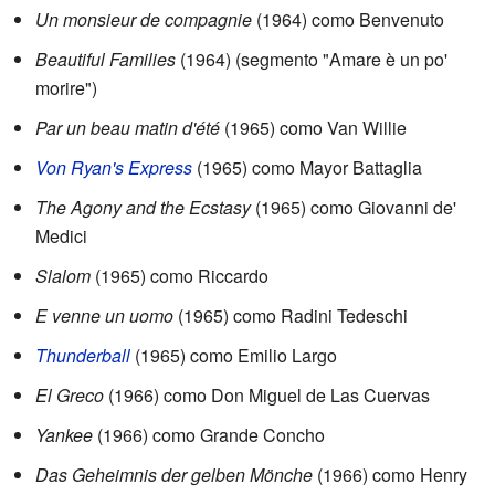
Un monsieur de compagnie
(1964) como Benvenuto
Beautiful Families
(1964) (segmento "Amare è un po'
morire")
Par un beau matin d'été
(1965) como Van Willie
Von Ryan's Express
(1965) como Mayor Battaglia
The Agony and the Ecstasy
(1965) como Giovanni de'
Medici
Slalom
(1965) como Riccardo
E venne un uomo
(1965) como Radini Tedeschi
Thunderball
(1965) como Emilio Largo
El Greco
(1966) como Don Miguel de Las Cuervas
Yankee
(1966) como Grande Concho
Das Geheimnis der gelben Mönche
(1966) como Henry