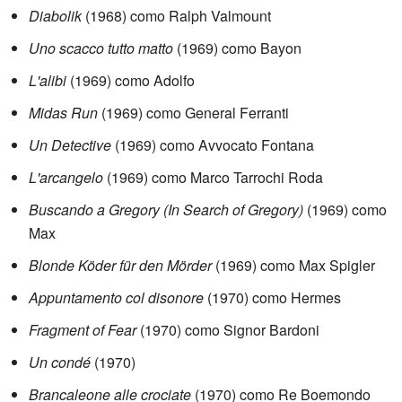
Diabolik
(1968) como Ralph Valmount
Uno scacco tutto matto
(1969) como Bayon
L'alibi
(1969) como Adolfo
Midas Run
(1969) como General Ferranti
Un Detective
(1969) como Avvocato Fontana
L'arcangelo
(1969) como Marco Tarrochi Roda
Buscando a Gregory (In Search of Gregory)
(1969) como
Max
Blonde Köder für den Mörder
(1969) como Max Spigler
Appuntamento col disonore
(1970) como Hermes
Fragment of Fear
(1970) como Signor Bardoni
Un condé
(1970)
Brancaleone alle crociate
(1970) como Re Boemondo