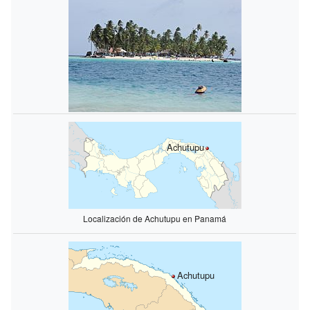
Achutupu
Localización de Achutupu en Panamá
Achutupu