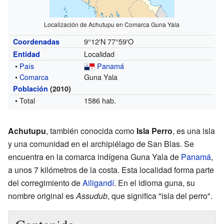
Localización de Achutupu en Comarca Guna Yala
9°12′N
77°59′O
Coordenadas
Localidad
Entidad
•
País
Panamá
•
Comarca
Guna Yala
Población
(2010)
• Total
1586 hab.
Achutupu
, también conocida como
Isla Perro
, es una isla
y una comunidad en el archipiélago de San Blas. Se
encuentra en la comarca indígena Guna Yala de
Panamá
,
a unos 7 kilómetros de la costa. Esta localidad forma parte
del corregimiento de
Ailigandí
. En el idioma guna, su
nombre original es
Assudub
, que significa "isla del perro".