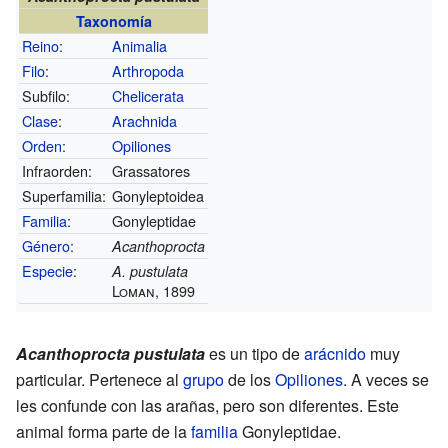
Taxonomía
Reino
:
Animalia
Filo
:
Arthropoda
Subfilo:
Chelicerata
Clase
:
Arachnida
Orden
:
Opiliones
Infraorden:
Grassatores
Superfamilia:
Gonyleptoidea
Familia
:
Gonyleptidae
Género
:
Acanthoprocta
Especie
:
A. pustulata
Loman, 1899
Acanthoprocta pustulata
es un tipo de
arácnido
muy
particular. Pertenece al
grupo
de los
Opiliones
. A veces se
les confunde con las arañas, pero son diferentes. Este
animal forma parte de la
familia
Gonyleptidae.