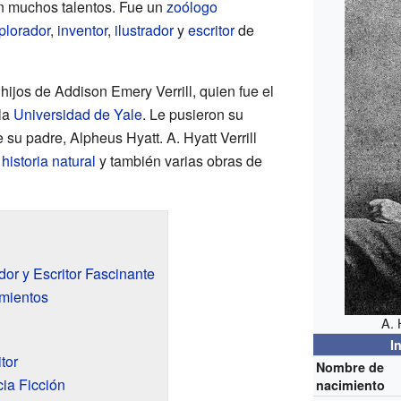
n muchos talentos. Fue un
zoólogo
plorador
,
inventor
,
ilustrador
y
escritor
de
s hijos de Addison Emery Verrill, quien fue el
la
Universidad de Yale
. Le pusieron su
u padre, Alpheus Hyatt. A. Hyatt Verrill
a
historia natural
y también varias obras de
ador y Escritor Fascinante
imientos
A. 
I
tor
Nombre de
cia Ficción
nacimiento