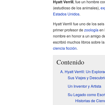
Hyatt Verrill
, fue un hombre co
(estudioso de los animales),
ex
Estados Unidos
.
Hyatt Verrill fue uno de los sei
primer profesor de
zoología
en 
nombre en honor a un amigo de s
escribió muchos libros sobre l
ciencia ficción
.
Contenido
A. Hyatt Verrill: Un Explor
Sus Viajes y Descubr
Un Inventor y Artista
Su Legado como Escri
Historias de Cien