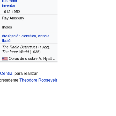
ilustrador
inventor
1912-1952
Ray Ainsbury
Inglés
divulgación científica
,
ciencia
ficción
.
(1922),
The Radio Detectives
(1935)
The Inner World
Obras de o sobre A. Hyatt Verrill
en
Internet Archive
.
Central
para realizar
xpresidente
Theodore Roosevelt