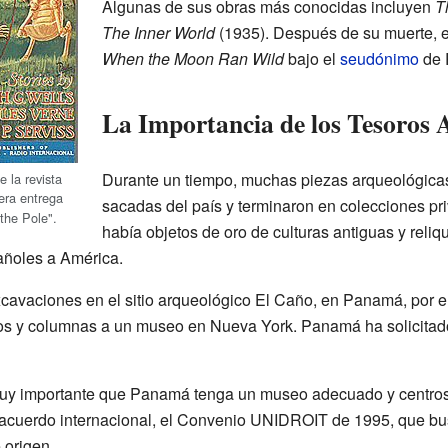
Algunas de sus obras más conocidas incluyen
T
The Inner World
(1935). Después de su muerte, en
When the Moon Ran Wild
bajo el
seudónimo
de 
La Importancia de los Tesoros 
Durante un tiempo, muchas piezas arqueológica
 la revista
era entrega
sacadas del país y terminaron en colecciones pri
 the Pole".
había objetos de oro de culturas antiguas y reli
añoles a América.
 excavaciones en el sitio arqueológico El Caño, en Panamá, por
tros y columnas a un museo en Nueva York. Panamá ha solicitad
uy importante que Panamá tenga un museo adecuado y centros d
n acuerdo internacional, el Convenio UNIDROIT de 1995, que bu
 origen.