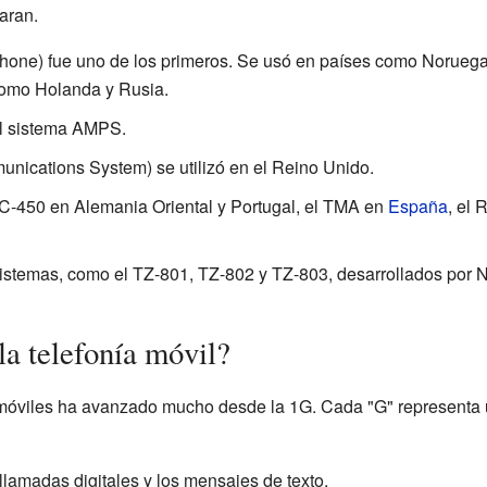
aran.
hone) fue uno de los primeros. Se usó en países como Norueg
como Holanda y Rusia.
el sistema AMPS.
nications System) se utilizó en el Reino Unido.
 C-450 en Alemania Oriental y Portugal, el TMA en
España
, el 
istemas, como el TZ-801, TZ-802 y TZ-803, desarrollados por N
a telefonía móvil?
s móviles ha avanzado mucho desde la 1G. Cada "G" representa
s llamadas digitales y los mensajes de texto.