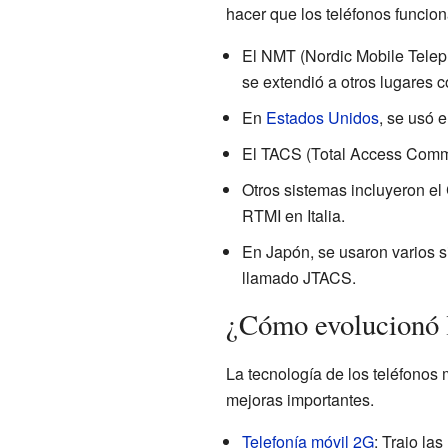
hacer que los teléfonos funcion
El NMT (Nordic Mobile Telep
se extendió a otros lugares 
En
Estados Unidos
, se usó 
El TACS (Total Access Commu
Otros sistemas incluyeron el
RTMI en Italia.
En Japón, se usaron varios s
llamado JTACS.
¿Cómo evolucionó l
La tecnología de los teléfono
mejoras importantes.
Telefonía móvil 2G
: Trajo la