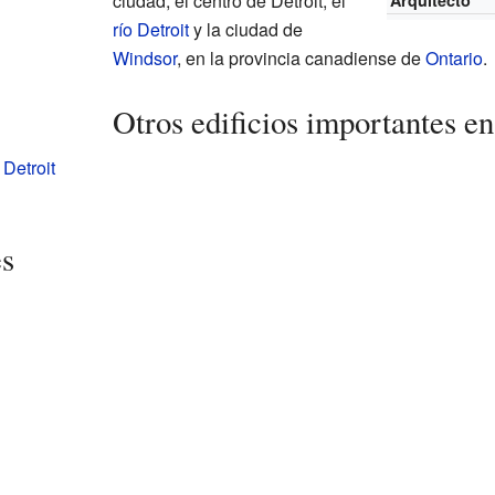
ciudad, el centro de Detroit, el
Arquitecto
río Detroit
y la ciudad de
Windsor
, en la provincia canadiense de
Ontario
.
Otros edificios importantes en
Detroit
es