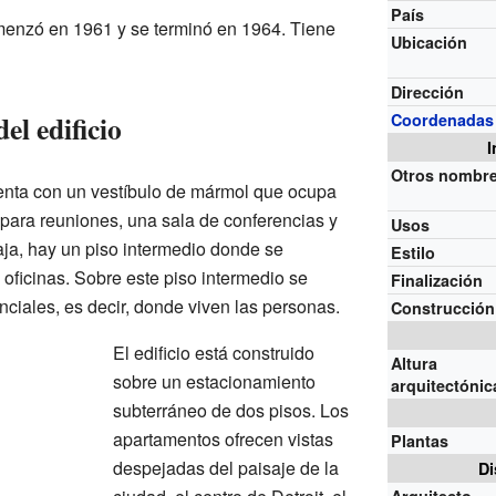
País
omenzó en 1961 y se terminó en 1964. Tiene
Ubicación
Dirección
el edificio
Coordenadas
I
Otros nombr
cuenta con un vestíbulo de mármol que ocupa
 para reuniones, una sala de conferencias y
Usos
aja, hay un piso intermedio donde se
Estilo
oficinas. Sobre este piso intermedio se
Finalización
ciales, es decir, donde viven las personas.
Construcción
El edificio está construido
Altura
sobre un estacionamiento
arquitectónic
subterráneo de dos pisos. Los
apartamentos ofrecen vistas
Plantas
despejadas del paisaje de la
Di