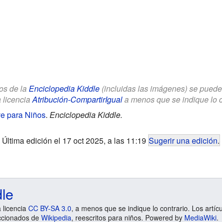
los de la
Enciclopedia Kiddle
(incluidas las imágenes) se puede u
a licencia
Atribución-CompartirIgual
a menos que se indique lo con
ve para Niños
.
Enciclopedia Kiddle.
Última edición el 17 oct 2025, a las 11:19
Sugerir una edición
.
dle
a licencia
CC BY-SA 3.0
, a menos que se indique lo contrario. Los artíc
ccionados de
Wikipedia
, reescritos para niños. Powered by
MediaWiki
.