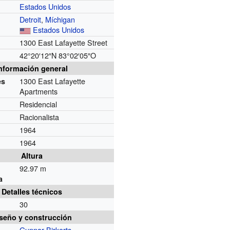
Estados Unidos
Detroit
,
Míchigan
Estados Unidos
1300 East Lafayette Street
42°20′12″N
83°02′05″O
nformación general
1300 East Lafayette
es
Apartments
Residencial
Racionalista
1964
1964
Altura
92.97 m
a
Detalles técnicos
30
seño y construcción
Gunnar Birkerts