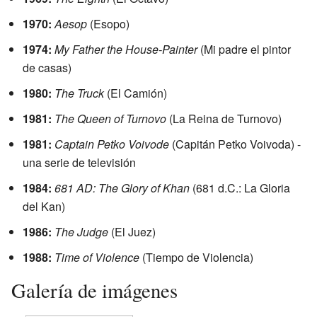
1970:
Aesop
(Esopo)
1974:
My Father the House-Painter
(Mi padre el pintor
de casas)
1980:
The Truck
(El Camión)
1981:
The Queen of Turnovo
(La Reina de Turnovo)
1981:
Captain Petko Voivode
(Capitán Petko Voivoda) -
una serie de televisión
1984:
681 AD: The Glory of Khan
(681 d.C.: La Gloria
del Kan)
1986:
The Judge
(El Juez)
1988:
Time of Violence
(Tiempo de Violencia)
Galería de imágenes