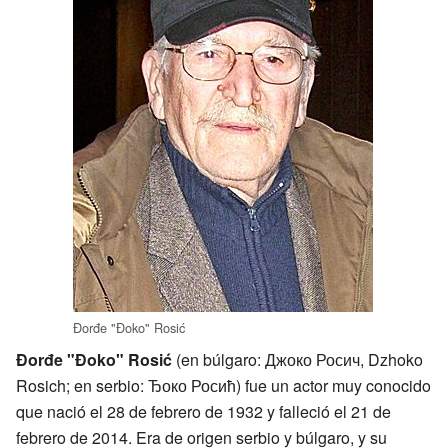
Đorđe "Đoko" Rosić
Đorđe "Đoko" Rosić
(en búlgaro: Джоко Росич, Dzhoko
Rosich; en serbio: Ђоко Росић) fue un actor muy conocido
que nació el 28 de febrero de 1932 y falleció el 21 de
febrero de 2014. Era de origen serbio y búlgaro, y su