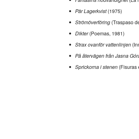
Pär Lagerkvist
(1975)
Strömöverföring
(Traspaso de
Dikter
(Poemas, 1981)
Strax ovanför vattenlinjen
(In
På återvägen från Jasna Gór
Sprickorna i stenen
(Fisuras 