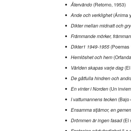
Återvändo
(Retorno, 1953)
Ande och verklighet
(Ánima y
Dikter mellan midnatt och gr
Främmande mörker, främmand
Dikter1 1949-1955
(Poemas 1
Hemlöshet och hem
(Orfanda
Världen skapas varje dag
(El
De gåtfulla hindren och andra
En vinter i Norden
(Un invier
I vattumannens tecken
(Bajo 
Ensamma stjärnor, en gemen
Drömmen är ingen fasad
(El 
Fantasins nödvändighet
(La n