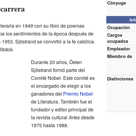
Cónyuge
 carrera
In
iteraria en 1949 con su libro de poemas
Ocupación
jaba los sentimientos de la época después de
Cargos
953, Sjöstrand se convirtió a la fe católica.
ocupados
Empleador
llbäck.
Miembro de
Durante 20 años, Östen
Sjöstrand formó parte del
Comité Nobel. Este comité es
Distinciones
el encargado de elegir a los
ganadores del
Premio Nobel
de Literatura. También fue el
fundador y editor principal de
la revista cultural
Artes
desde
1975 hasta 1988.