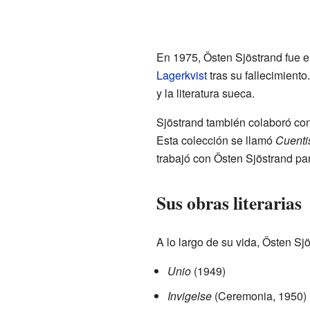
En 1975, Östen Sjöstrand fue 
Lagerkvist
tras su fallecimient
y la literatura sueca.
Sjöstrand también colaboró co
Esta colección se llamó
Cuenti
trabajó con Östen Sjöstrand par
Sus obras literarias
A lo largo de su vida, Östen S
Unio
(1949)
Invigelse
(Ceremonia, 1950)