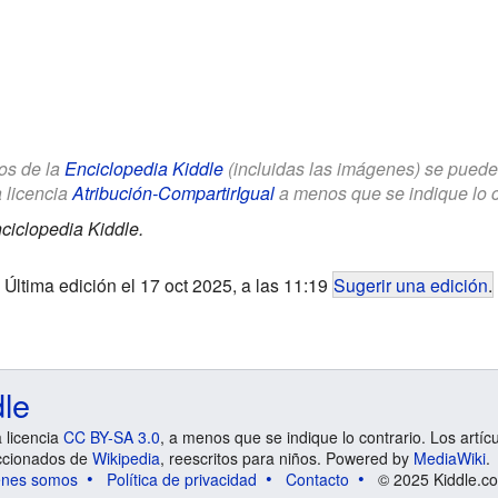
los de la
Enciclopedia Kiddle
(incluidas las imágenes) se puede u
a licencia
Atribución-CompartirIgual
a menos que se indique lo con
ciclopedia Kiddle.
Última edición el 17 oct 2025, a las 11:19
Sugerir una edición
.
dle
a licencia
CC BY-SA 3.0
, a menos que se indique lo contrario. Los artíc
ccionados de
Wikipedia
, reescritos para niños. Powered by
MediaWiki
.
énes somos
Política de privacidad
Contacto
© 2025 Kiddle.co