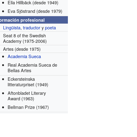
Ella Hillbäck
(desde 1949)
Eva Sjöstrand
(desde 1979)
formación profesional
Lingüista
,
traductor
y
poeta
Seat 8 of the Swedish
Academy
(1975-2006)
Artes
(desde 1975)
Academia Sueca
Real Academia Sueca de
Bellas Artes
Eckersteinska
litteraturpriset
(1949)
Aftonbladet Literary
Award
(1963)
Bellman Prize
(1967)