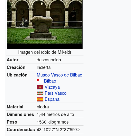
Imagen del ídolo de Mikeldi
desconocido
Autor
incierta
Creación
Museo Vasco de Bilbao
Ubicación
Bilbao
Vizcaya
País Vasco
España
piedra
Material
1,64 metros de alto
Dimensiones
1560 kilogramos
Peso
43°10′27″N
2°37′59″O
Coordenadas