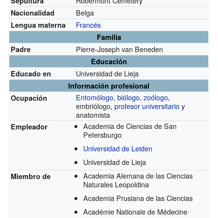
Robermont Cemetery
Sepultura
Belga
Nacionalidad
Francés
Lengua materna
Familia
Pierre-Joseph van Beneden
Padre
Educación
Universidad de Lieja
Educado en
Información profesional
Entomólogo
,
biólogo
,
zoólogo
,
Ocupación
embriólogo,
profesor universitario
y
anatomista
Academia de Ciencias de San
Empleador
Petersburgo
Universidad de Leiden
Universidad de Lieja
Academia Alemana de las Ciencias
Miembro de
Naturales Leopoldina
Academia Prusiana de las Ciencias
Académie Nationale de Médecine