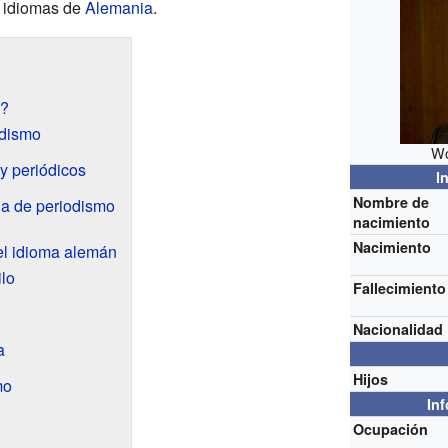
en idiomas de
Alemania
.
r?
odismo
Wo
 y periódicos
I
Nombre de
la de periodismo
nacimiento
Nacimiento
el idioma alemán
ilo
Fallecimiento
Nacionalidad
a
Hijos
mo
In
Ocupación