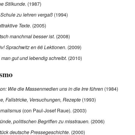
e Stilkunde.
(1987)
 Schule zu lehren vergaß
(1994)
traktive Texte
. (2005)
sch manchmal besser ist
. (2008)
v!
Sprachwitz en 66 Lektionen
. (2009)
 man gut und lebendig schreibt
. (2010)
ismo
on: Wie die Massenmedien uns in die Irre führen
(1984)
e, Fallstricke, Versuchungen, Rezepte
(1993)
rnalismus
(con Paul-Josef Raue). (2003)
nde, politischen Begriffen zu misstrauen.
(2006)
Stück deutsche Pressegeschichte
. (2000)