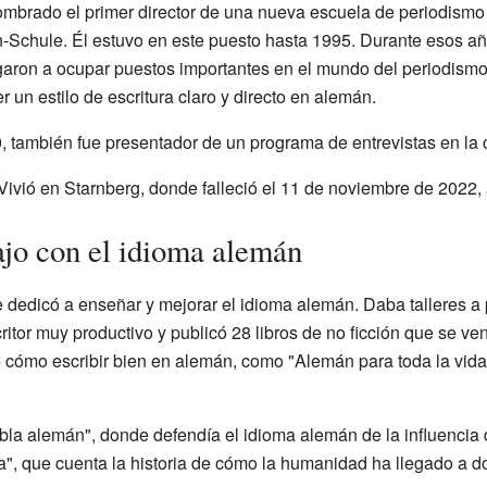
ombrado el primer director de una nueva escuela de periodism
-Schule. Él estuvo en este puesto hasta 1995. Durante esos a
legaron a ocupar puestos importantes en el mundo del periodism
un estilo de escritura claro y directo en alemán.
 también fue presentador de un programa de entrevistas en la
 Vivió en Starnberg, donde falleció el 11 de noviembre de 2022, 
ajo con el idioma alemán
dedicó a enseñar y mejorar el idioma alemán. Daba talleres a p
ritor muy productivo y publicó 28 libros de no ficción que se ve
cómo escribir bien en alemán, como "Alemán para toda la vida.
abla alemán", donde defendía el idioma alemán de la influencia
a", que cuenta la historia de cómo la humanidad ha llegado a do