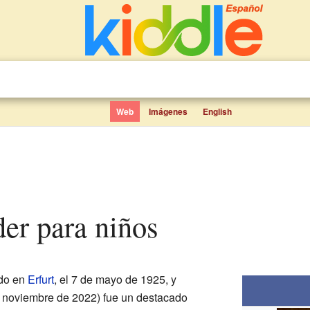
Web
Imágenes
English
der para niños
do en
Erfurt
, el 7 de mayo de 1925, y
de noviembre de 2022) fue un destacado