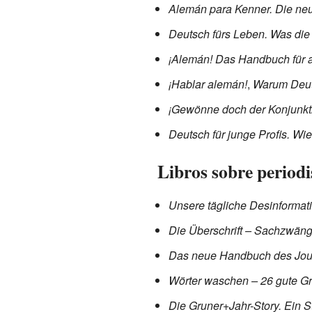
Alemán para Kenner.
Die neu
Deutsch fürs Leben.
Was die
¡Alemán!
Das Handbuch für at
¡Hablar alemán!
,
Warum Deut
¡Gewönne doch der Konjunkti
Deutsch für junge Profis.
Wie
Libros sobre period
Unsere tägliche Desinformati
Die Überschrift – Sachzwäng
Das neue Handbuch des Jou
Wörter waschen – 26 gute Grü
Die Gruner+Jahr-Story. Ein 