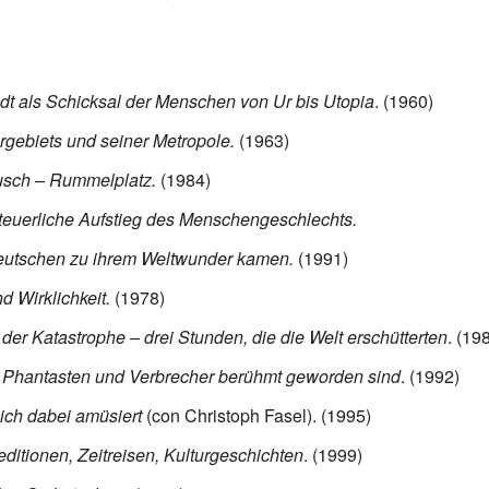
dt als Schicksal der Menschen von Ur bis Utopia
. (1960)
gebiets und seiner Metropole.
(1963)
usch – Rummelplatz.
(1984)
teuerliche Aufstieg des Menschengeschlechts.
eutschen zu ihrem Weltwunder kamen.
(1991)
d Wirklichkeit.
(1978)
 der Katastrophe – drei Stunden, die die Welt erschütterten
. (19
 Phantasten und Verbrecher berühmt geworden sind
. (1992)
sich dabei amüsiert
(con Christoph Fasel). (1995)
itionen, Zeitreisen, Kulturgeschichten
. (1999)