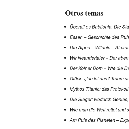
Otros temas
Überall es Babilonia.
Die Sta
Essen – Geschichte des Ruhr
Die Alpen – Wildnis – Almra
Wir Neandertaler – Der aben
Der Kölner Dom – Wie die D
Glück, ¿fue ist das?
Traum un
Mythos Titanic: das Protokoll
Die Sieger: wodurch Genies,
Wie man die Welt rettet und 
Am Puls des Planeten – Exped