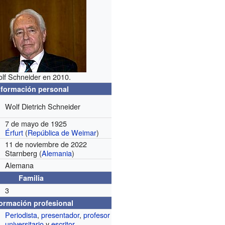
lf Schneider en 2010.
nformación personal
Wolf Dietrich Schneider
7 de mayo de 1925
Érfurt
(
República de Weimar
)
11 de noviembre de 2022
Starnberg (
Alemania
)
Alemana
Familia
3
formación profesional
Periodista
,
presentador
,
profesor
universitario
y
escritor