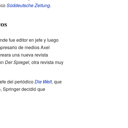
dico
Süddeutsche Zeitung
.
cos
onde fue editor en jefe y luego
empresario de medios Axel
creara una nueva revista
con
Der Spiegel
, otra revista muy
efe del periódico
Die Welt
, que
, Springer decidió que