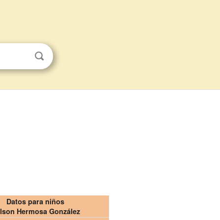
Datos para niños
lson Hermosa González