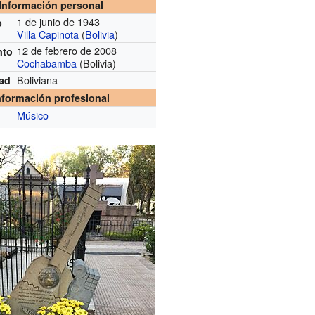
Información personal
1 de junio de 1943
o
Villa Capinota
(
Bolivia
)
12 de febrero de 2008
nto
Cochabamba
(Bolivia)
Boliviana
dad
nformación profesional
Músico
n