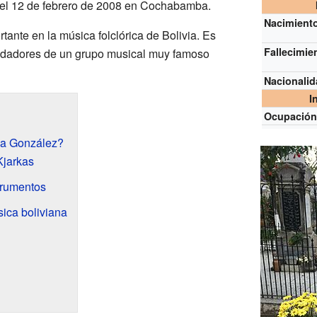
 el 12 de febrero de 2008 en Cochabamba.
Nacimient
tante en la música folclórica de Bolivia. Es
Fallecimie
undadores de un grupo musical muy famoso
Nacionali
I
Ocupació
sa González?
Kjarkas
trumentos
sica boliviana