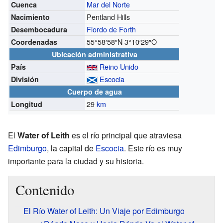
Mar del Norte
Cuenca
Pentland Hills
Nacimiento
Fiordo de Forth
Desembocadura
55°58′58″N
3°10′29″O
Coordenadas
Ubicación administrativa
Reino Unido
País
Escocia
División
Cuerpo de agua
29
km
Longitud
El
Water of Leith
es el río principal que atraviesa
Edimburgo
, la capital de
Escocia
. Este río es muy
importante para la ciudad y su historia.
Contenido
El Río Water of Leith: Un Viaje por Edimburgo