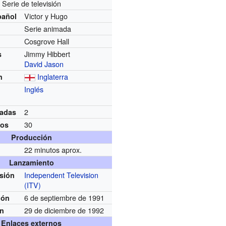
Serie de televisión
Victor y Hugo
pañol
Serie animada
Cosgrove Hall
Jimmy Hibbert
s
David Jason
Inglaterra
n
Inglés
2
adas
30
ios
Producción
22 minutos aprox.
Lanzamiento
Independent Television
usión
(ITV)
6 de septiembre de 1991
ión
29 de diciembre de 1992
ón
Enlaces externos