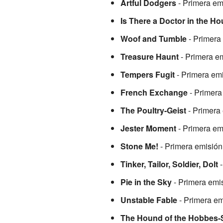
Artful Dodgers
- Primera em
Is There a Doctor in the H
Woof and Tumble
- Primera
Treasure Haunt
- Primera em
Tempers Fugit
- Primera emi
French Exchange
- Primera
The Poultry-Geist
- Primera 
Jester Moment
- Primera em
Stone Me!
- Primera emisión
Tinker, Tailor, Soldier, Dolt
-
Pie in the Sky
- Primera emi
Unstable Fable
- Primera em
The Hound of the Hobbes-S