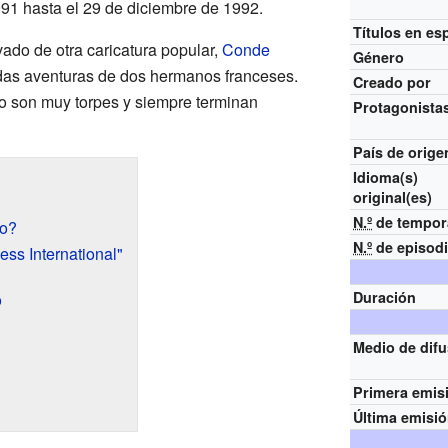
91 hasta el 29 de diciembre de 1992.
Títulos en es
ado de otra caricatura popular,
Conde
Género
tidas aventuras de dos hermanos franceses.
Creado por
ro son muy torpes y siempre terminan
Protagonista
País de orige
Idioma(s)
original(es)
N.º
de tempor
go?
N.º
de episod
ss International"
Duración
o
Medio de dif
Primera emis
Última emisi