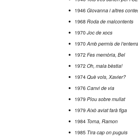
1946
Giovanna i altres conte
1968
Roda de malcontents
1970
Joc de xocs
1970
Amb permís de l'enterr
1972
Fes memòria, Bel
1972
Oh, mala bèstia!
1974
Què vols, Xavier?
1976
Canvi de via
1979
Plou sobre mullat
1979
Això aviat farà figa
1984
Torna, Ramon
1985
Tira cap on puguis