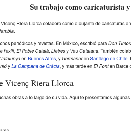
Su trabajo como caricaturista y
, Vicenç Riera Llorca colaboró como dibujante de caricaturas e
Rambla
.
chos periódicos y revistas. En México, escribió para
Don Timor
l'exili
,
El Poble Català
,
Lletres
y
Veu Catalana
. También colab
Catalunya
en
Buenos Aires
, y
Germanor
en
Santiago de Chile
.
inió
y
La Campana de Gràcia
, y más tarde en
El Pont
en Barcel
e Vicenç Riera Llorca
uchas obras a lo largo de su vida. Aquí te presentamos algunas
Ozama