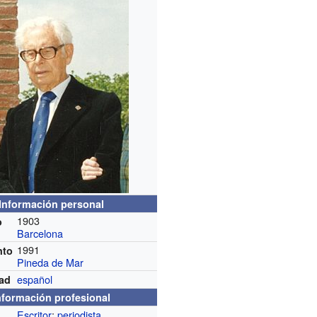
Información personal
1903
o
Barcelona
1991
nto
Pineda de Mar
español
dad
nformación profesional
Escritor
;
periodista
n