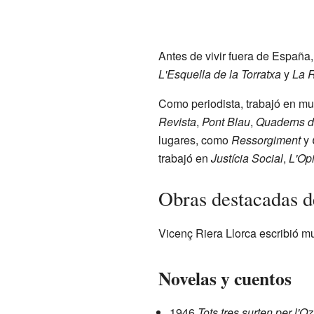
Antes de vivir fuera de España
L'Esquella de la Torratxa
y
La 
Como periodista, trabajó en mu
Revista
,
Pont Blau
,
Quaderns de 
lugares, como
Ressorgiment
y
trabajó en
Justícia Social
,
L'Op
Obras destacadas d
Vicenç Riera Llorca escribió m
Novelas y cuentos
1946
Tots tres surten per l'