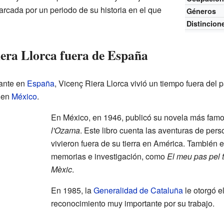
arcada por un periodo de su historia en el que
Géneros
Distincion
iera Llorca fuera de España
tante en
España
, Vicenç Riera Llorca vivió un tiempo fuera del 
 en
México
.
En México, en 1946, publicó su novela más fam
l'Ozama
. Este libro cuenta las aventuras de per
vivieron fuera de su tierra en América. También es
memorias e investigación, como
El meu pas pel
Mèxic
.
En 1985, la
Generalidad de Cataluña
le otorgó e
reconocimiento muy importante por su trabajo.