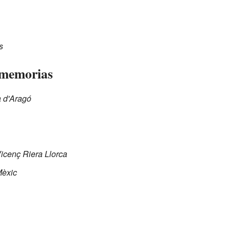
s
y memorias
a d'Aragó
Vicenç Riera Llorca
Mèxic