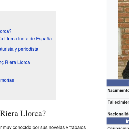
lorca?
ra Llorca fuera de España
turista y periodista
ç Riera Llorca
emorias
Nacimient
Fallecimie
Riera Llorca?
Nacionali
I
or muy conocido por sus novelas y trabajos
Ocupació