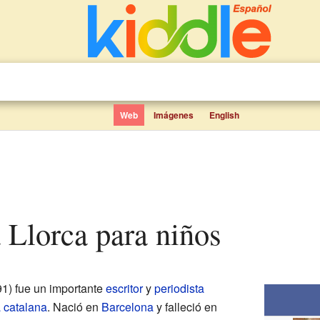
Web
Imágenes
English
a Llorca para niños
1) fue un importante
escritor
y
periodista
 catalana
. Nació en
Barcelona
y falleció en