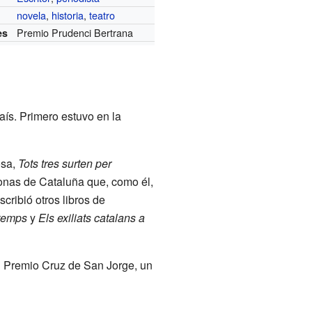
novela
,
historia
,
teatro
Premio Prudenci Bertrana
es
país. Primero estuvo en la
osa,
Tots tres surten per
sonas de Cataluña que, como él,
cribió otros libros de
 temps
y
Els exiliats catalans a
l Premio Cruz de San Jorge, un