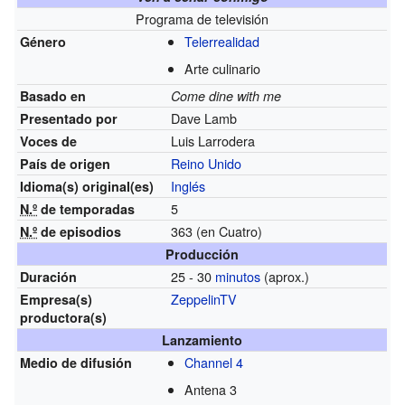
Programa de televisión
Telerrealidad
Género
Arte culinario
Basado en
Come dine with me
Dave Lamb
Presentado por
Luis Larrodera
Voces de
Reino Unido
País de origen
Inglés
Idioma(s)
original(es)
5
N.º
de temporadas
363
(en Cuatro)
N.º
de episodios
Producción
25 - 30
minutos
(aprox.)
Duración
ZeppelinTV
Empresa(s)
productora(s)
Lanzamiento
Channel 4
Medio de difusión
Antena 3