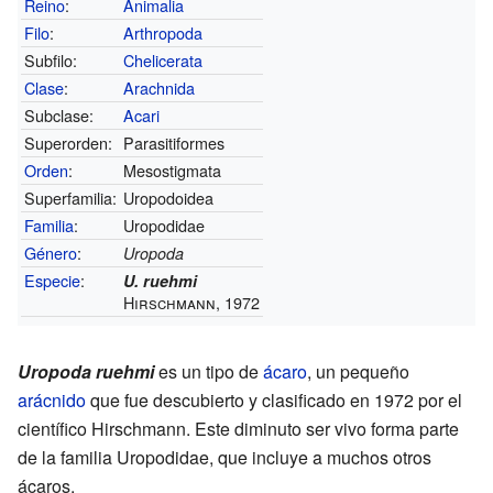
Reino
:
Animalia
Filo
:
Arthropoda
Subfilo:
Chelicerata
Clase
:
Arachnida
Subclase:
Acari
Superorden:
Parasitiformes
Orden
:
Mesostigmata
Superfamilia:
Uropodoidea
Familia
:
Uropodidae
Género
:
Uropoda
Especie
:
U. ruehmi
Hirschmann, 1972
Uropoda ruehmi
es un tipo de
ácaro
, un pequeño
arácnido
que fue descubierto y clasificado en 1972 por el
científico Hirschmann. Este diminuto ser vivo forma parte
de la familia Uropodidae, que incluye a muchos otros
ácaros.