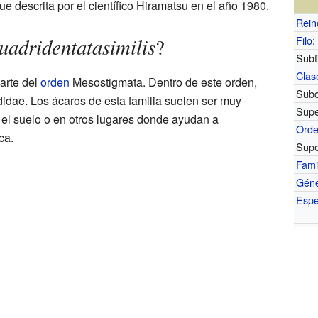
 descrita por el científico Hiramatsu en el año 1980.
Rein
adridentatasimilis
Filo
:
?
Subfi
Clas
arte del
orden
Mesostigmata. Dentro de este orden,
Subc
dae. Los ácaros de esta familia suelen ser muy
Supe
el suelo o en otros lugares donde ayudan a
Ord
ca.
Supe
Fami
Gén
Espe