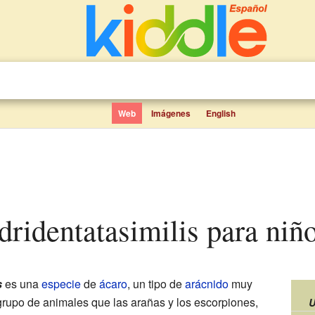
Web
Imágenes
English
dridentatasimilis para niñ
s
es una
especie
de
ácaro
, un tipo de
arácnido
muy
rupo de animales que las arañas y los escorpiones,
U