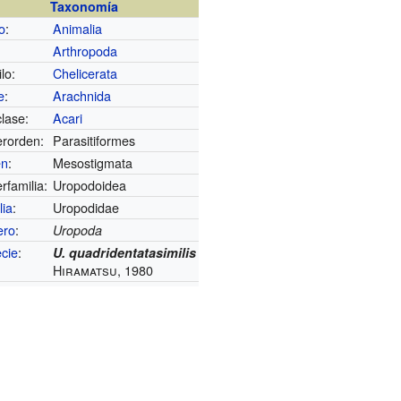
Taxonomía
o
:
Animalia
Arthropoda
lo:
Chelicerata
e
:
Arachnida
lase:
Acari
rorden:
Parasitiformes
en
:
Mesostigmata
rfamilia:
Uropodoidea
lia
:
Uropodidae
ero
:
Uropoda
cie
:
U. quadridentatasimilis
Hiramatsu, 1980