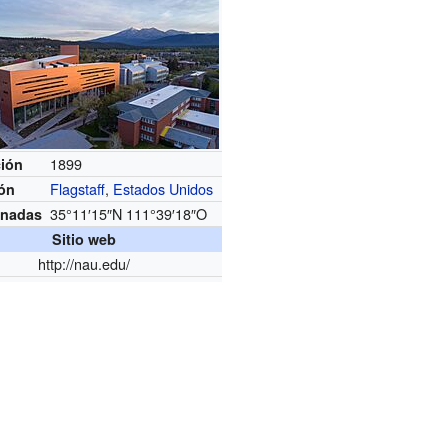
1899
ión
Flagstaff
,
Estados Unidos
ión
35°11′15″N
111°39′18″O
nadas
Sitio web
http://nau.edu/