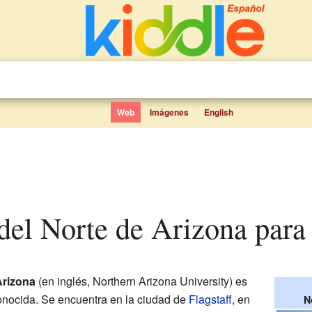
Web
Imágenes
English
 del Norte de Arizona para
Arizona
(en inglés, Northern Arizona University) es
nocida. Se encuentra en la ciudad de
Flagstaff
, en
N