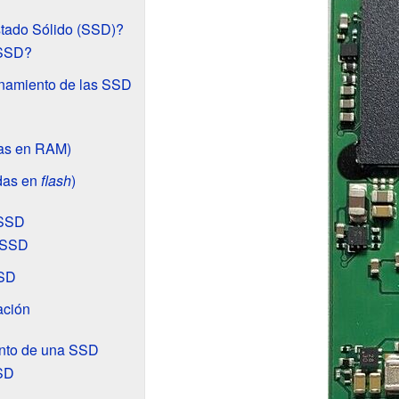
tado Sólido (SSD)?
 SSD?
namiento de las SSD
as en RAM)
das en
flash
)
 SSD
a SSD
SSD
ación
ento de una SSD
SD