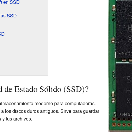
h
en SSD
 las SSD
SSD
d de Estado Sólido (SSD)?
 almacenamiento moderno para computadoras.
a los discos duros antiguos. Sirve para guardar
 y tus archivos.