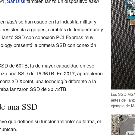
991,
SanDisk
también lanzó un dispositivo
flash
 en
flash
se han usado en la industria militar y
u resistencia a golpes, cambios de temperatura y
io lanzó SSD con conexión PCI-Express muy
nology presentó la primera SSD con conexión
SSD de 60TB, la de mayor capacidad en ese
zó una SSD de 15.36TB. En 2017, aparecieron
oria 3D Xpoint, una tecnología diferente a la
hiba lanzaron SSD de 30.72TB.
Los SSD MSAT
antes del lan
 de una SSD
ejemplo de 
ave que definen su funcionamiento: su forma, el
munican.