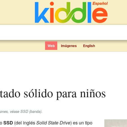
Web
Imágenes
English
stado sólido para niños
iones, véase SSD (banda).
o
SSD
(del inglés
Solid State Drive
) es un tipo