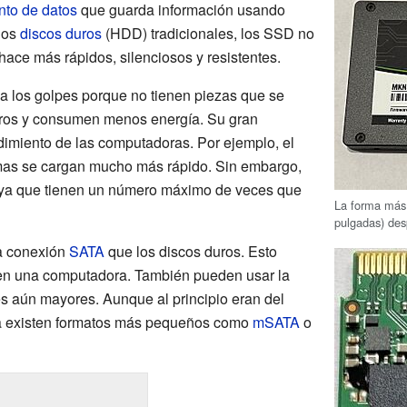
nto de datos
que guarda información usando
 los
discos duros
(HDD) tradicionales, los SSD no
 hace más rápidos, silenciosos y resistentes.
 los golpes porque no tienen piezas que se
ros y consumen menos energía. Su gran
imiento de las computadoras. Por ejemplo, el
mas se cargan mucho más rápido. Sin embargo,
a, ya que tienen un número máximo de veces que
La forma más
pulgadas) de
a conexión
SATA
que los discos duros. Esto
 en una computadora. También pueden usar la
s aún mayores. Aunque al principio eran del
ra existen formatos más pequeños como
mSATA
o