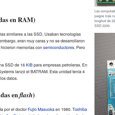
Las computado
juegos más n
adas en RAM)
longitud de 2
SSD 2230.
ias similares a las SSD. Usaban tecnologías
embargo, eran muy caras y no se desarrollaron
e hicieron memorias con
semiconductores
. Pero
una SSD de 16
KiB
para empresas petroleras. En
Systems lanzó el BATRAM. Esta unidad tenía 4
los datos.
adas en
)
flash
a por el doctor
Fujio Masuoka
en 1980.
Toshiba