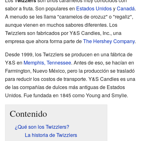
Los
Twizzlers
son unos caramelos muy conocidos con
sabor a fruta. Son populares en
Estados Unidos
y
Canadá
.
A menudo se les llama "caramelos de orozuz" o "regaliz",
aunque vienen en muchos sabores diferentes. Los
Twizzlers son fabricados por Y&S Candies, Inc., una
empresa que ahora forma parte de
The Hershey Company
.
Desde 1999, los Twizzlers se producen en una fábrica de
Y&S en
Memphis, Tennessee
. Antes de eso, se hacían en
Farmington, Nuevo México, pero la producción se trasladó
para reducir los costos de transporte. Y&S Candies es una
de las compañías de dulces más antiguas de Estados
Unidos. Fue fundada en 1845 como Young and Smylie.
Contenido
¿Qué son los Twizzlers?
La historia de Twizzlers