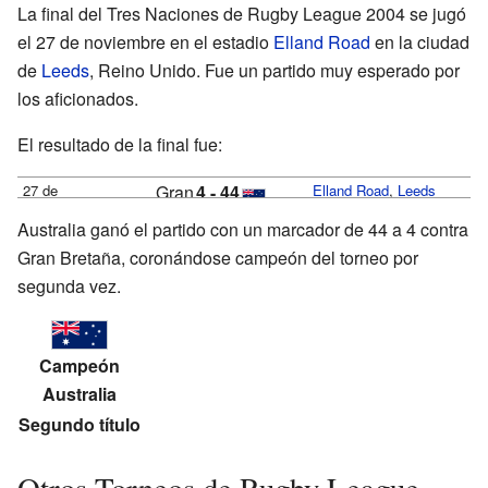
La final del Tres Naciones de Rugby League 2004 se jugó
el 27 de noviembre en el estadio
Elland Road
en la ciudad
de
Leeds
, Reino Unido. Fue un partido muy esperado por
los aficionados.
El resultado de la final fue:
27 de
Gran
4 - 44
Elland Road
,
Leeds
noviembre
Bretaña
Australia
Australia ganó el partido con un marcador de 44 a 4 contra
Asistencia: 39.120
Gran Bretaña, coronándose campeón del torneo por
espectadores
segunda vez.
Campeón
Australia
Segundo título
Otros Torneos de Rugby League