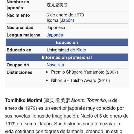
Nombre en
森見登美彦
japonés
6 de enero de 1979
Nacimiento
Ikoma (
Japón
)
Japonesa
Nacionalidad
Japonés
Lengua materna
Educación
Universidad de Kioto
Educado en
Información profesional
Novelista
Ocupación
Premio Shūgorō Yamamoto
(2007)
Distinciones
Nihon SF Taisho Award
(2010)
Tomihiko Morimi
(
森見 登美彦
Morimi Tomihiko
, 6 de
enero de 1979)
es un escritor japonés muy conocido por
sus novelas llenas de imaginación. Nació el 6 de enero de
1979 en Ikoma, Japón. Sus historias suelen mezclar la
vida cotidiana con toques de fantasía, creando un estilo