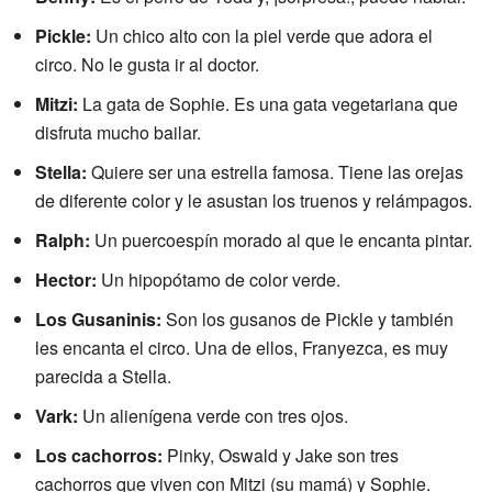
Pickle:
Un chico alto con la piel verde que adora el
circo. No le gusta ir al doctor.
Mitzi:
La gata de Sophie. Es una gata vegetariana que
disfruta mucho bailar.
Stella:
Quiere ser una estrella famosa. Tiene las orejas
de diferente color y le asustan los truenos y relámpagos.
Ralph:
Un puercoespín morado al que le encanta pintar.
Hector:
Un hipopótamo de color verde.
Los Gusaninis:
Son los gusanos de Pickle y también
les encanta el circo. Una de ellos, Franyezca, es muy
parecida a Stella.
Vark:
Un alienígena verde con tres ojos.
Los cachorros:
Pinky, Oswald y Jake son tres
cachorros que viven con Mitzi (su mamá) y Sophie.