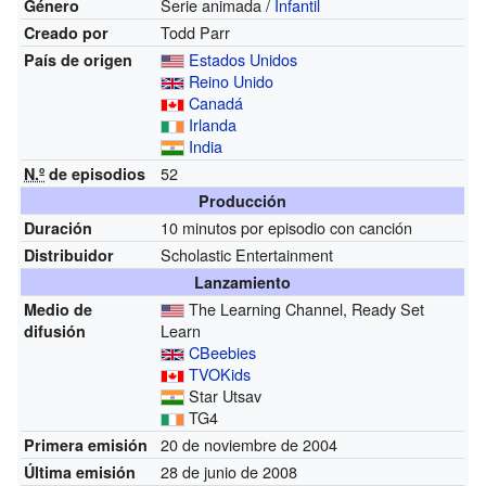
Serie animada /
Infantil
Género
Todd Parr
Creado por
Estados Unidos
País de origen
Reino Unido
Canadá
Irlanda
India
52
N.º
de episodios
Producción
10 minutos por episodio con canción
Duración
Scholastic Entertainment
Distribuidor
Lanzamiento
The Learning Channel, Ready Set
Medio de
Learn
difusión
CBeebies
TVOKids
Star Utsav
TG4
20 de noviembre de 2004
Primera emisión
28 de junio de 2008
Última emisión