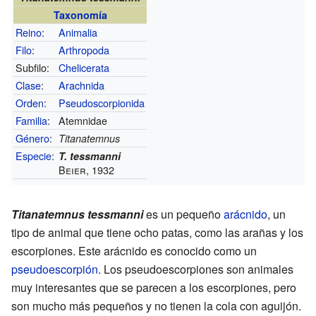
Taxonomía
Reino
:
Animalia
Filo
:
Arthropoda
Subfilo:
Chelicerata
Clase
:
Arachnida
Orden
:
Pseudoscorpionida
Familia
:
Atemnidae
Género
:
Titanatemnus
Especie
:
T. tessmanni
Beier, 1932
Titanatemnus tessmanni
es un pequeño
arácnido
, un
tipo de animal que tiene ocho patas, como las arañas y los
escorpiones. Este arácnido es conocido como un
pseudoescorpión
. Los pseudoescorpiones son animales
muy interesantes que se parecen a los escorpiones, pero
son mucho más pequeños y no tienen la cola con aguijón.