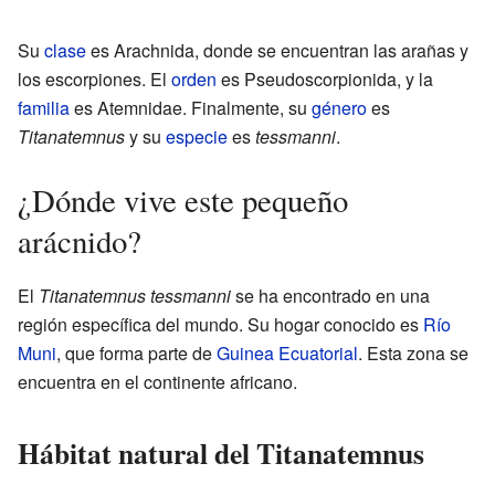
Su
clase
es Arachnida, donde se encuentran las arañas y
los escorpiones. El
orden
es Pseudoscorpionida, y la
familia
es Atemnidae. Finalmente, su
género
es
Titanatemnus
y su
especie
es
tessmanni
.
¿Dónde vive este pequeño
arácnido?
El
Titanatemnus tessmanni
se ha encontrado en una
región específica del mundo. Su hogar conocido es
Río
Muni
, que forma parte de
Guinea Ecuatorial
. Esta zona se
encuentra en el continente africano.
Hábitat natural del Titanatemnus