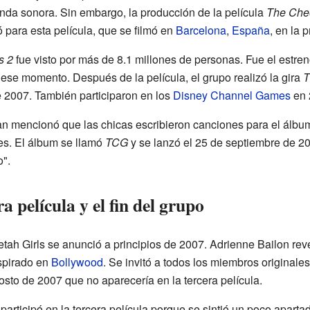
anda sonora. Sin embargo, la producción de la película
The Chee
para esta película, que se filmó en
Barcelona
,
España
, en la 
s 2
fue visto por más de 8.1 millones de personas. Fue el estre
ese momento. Después de la película, el grupo realizó la gira
T
 2007. También participaron en los
Disney Channel Games
en 
an mencionó que las chicas escribieron canciones para el álbum
des. El álbum se llamó
TCG
y se lanzó el 25 de septiembre de 20
o".
 película y el fin del grupo
tah Girls se anunció a principios de 2007. Adrienne Bailon revel
spirado en
Bollywood
. Se invitó a todos los miembros originale
to de 2007 que no aparecería en la tercera película.
ticipó en la tercera película porque se sintió un poco apartad