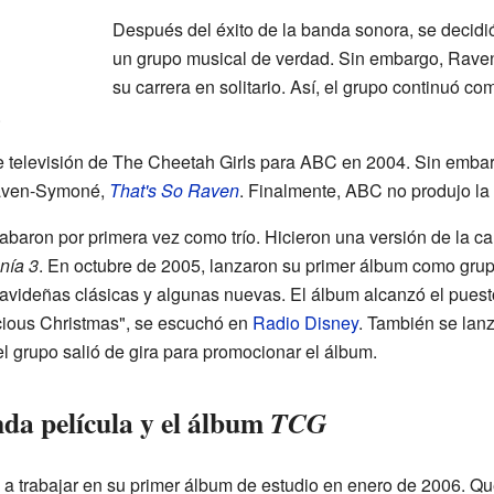
Después del éxito de la banda sonora, se decidi
un grupo musical de verdad. Sin embargo, Rave
su carrera en solitario. Así, el grupo continuó co
.
 televisión de The Cheetah Girls para ABC en 2004. Sin embarg
Raven-Symoné,
That's So Raven
. Finalmente, ABC no produjo la 
rabaron por primera vez como trío. Hicieron una versión de la ca
nía 3
. En octubre de 2005, lanzaron su primer álbum como gru
avideñas clásicas y algunas nuevas. El álbum alcanzó el puesto
icious Christmas", se escuchó en
Radio Disney
. También se lan
el grupo salió de gira para promocionar el álbum.
da película y el álbum
TCG
a trabajar en su primer álbum de estudio en enero de 2006. Qu