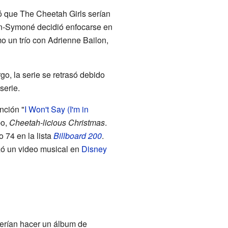
ó que The Cheetah Girls serían
n-Symoné decidió enfocarse en
mo un trío con Adrienne Bailon,
o, la serie se retrasó debido
serie.
nción "
I Won't Say (I'm in
po,
Cheetah-licious Christmas
.
 74 en la lista
Billboard 200
.
zó un video musical en
Disney
erían hacer un álbum de