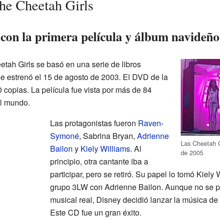
The Cheetah Girls
 con la primera película y álbum navideño
tah Girls se basó en una serie de libros
se estrenó el 15 de agosto de 2003. El DVD de la
 copias. La película fue vista por más de 84
el mundo.
Las protagonistas fueron
Raven-
Symoné
, Sabrina Bryan,
Adrienne
Las Cheetah G
Bailon
y
Kiely Williams
. Al
de 2005
principio, otra cantante iba a
participar, pero se retiró. Su papel lo tomó Kiely
grupo 3LW con Adrienne Bailon. Aunque no se p
musical real, Disney decidió lanzar la música de
Este CD fue un gran éxito.