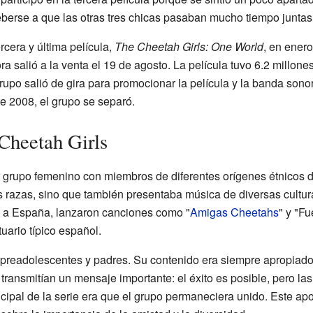
berse a que las otras tres chicas pasaban mucho tiempo juntas
rcera y última película,
The Cheetah Girls: One World
, en ener
 salió a la venta el 19 de agosto. La película tuvo 6.2 millon
rupo salió de gira para promocionar la película y la banda sonor
de 2008, el grupo se separó.
Cheetah Girls
r grupo femenino con miembros de diferentes orígenes étnicos 
as razas, sino que también presentaba música de diversas cultu
o a España, lanzaron canciones como "
Amigas Cheetahs
" y "F
uario típico español.
 preadolescentes y padres. Su contenido era siempre apropiado 
transmitían un mensaje importante: el éxito es posible, pero la
ncipal de la serie era que el grupo permaneciera unido. Este apo