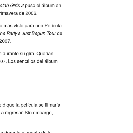
tah Girls 2
puso el álbum en
primavera de 2006.
no más visto para una Película
he Party's Just Begun Tour
de
2007.
 durante su gira. Querían
07. Los sencillos del álbum
ó que la película se filmaría
s a regresar. Sin embargo,
a durante el rodaje de la