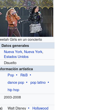
etah Girls en un concierto
Datos generales
Nueva York
,
Nueva York
,
Estados Unidos
Disuelto
nformación artística
Pop
R&B
dance pop
pop latino
hip hop
2003-2008
Walt Disney
Hollywood
s)