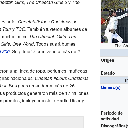
eetah Girls
,
The Cheetah Girls 2
y
The
 estudio:
Cheetah-licious Christmas
,
In
n Tour
y
TCG
. También tuvieron álbumes de
n mucho, como
The Cheetah Girls
,
The
Girls: One World
. Todos sus álbumes
The Che
d 200
. Su primer álbum vendió más de 2
Origen
ieron una línea de ropa, perfumes, muñecas
Estado
giras nacionales:
Cheetah-licious Christmas
I
Tour
. Sus giras recaudaron más de 26
Género(s)
sus productos generaron más de 17 millones
os premios, incluyendo siete Radio Disney
Período de
actividad
Discográfica(