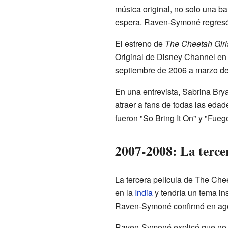
música original, no solo una b
espera. Raven-Symoné regresó 
El estreno de
The Cheetah Girl
Original de Disney Channel en 
septiembre de 2006 a marzo de
En una entrevista, Sabrina Bry
atraer a fans de todas las eda
fueron "So Bring It On" y "Fueg
2007-2008: La tercera
La tercera película de The Chee
en la
India
y tendría un tema in
Raven-Symoné confirmó en agos
Raven-Symoné explicó que no par