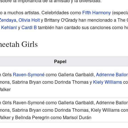
sobre la importancia de la amistad y la diversidad.
do a muchos artistas. Celebridades como
Fifth Harmony
(especi
Zendaya
,
Olivia Holt
y Brittany O'Grady han mencionado a The 
o
Kehlani
y
Cardi B
también han cantado sus canciones como h
heetah Girls
Papel
 Girls
Raven-Symoné
como Galleria Garibaldi,
Adrienne Bailo
mons, Sabrina Bryan como Dorinda Thomas y
Kiely Williams
c
alker
 Girls
Raven-Symoné como Galleria Garibaldi, Adrienne Bailo
ons, Sabrina Bryan como Dorinda Thomas, Kiely Williams co
alker y Belinda Peregrin como Marisol Durán