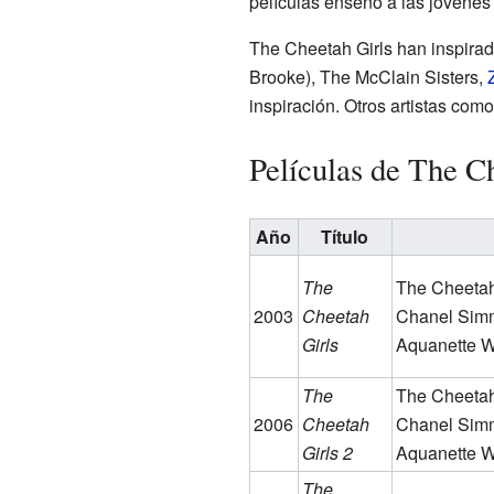
películas enseñó a las jóvenes 
The Cheetah Girls han inspira
Brooke), The McClain Sisters,
inspiración. Otros artistas com
Películas de The C
Año
Título
The
The Cheetah
2003
Cheetah
Chanel Sim
Girls
Aquanette W
The
The Cheetah
2006
Cheetah
Chanel Simm
Girls 2
Aquanette W
The