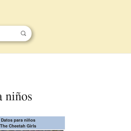
a niños
Datos para niños
The Cheetah Girls