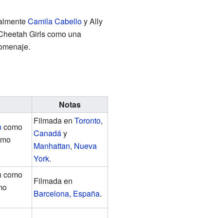
almente
Camila Cabello
y Ally
Cheetah Girls como una
omenaje.
Notas
Filmada en
Toronto
,
n
como
Canadá
y
omo
Manhattan
,
Nueva
York
.
n como
Filmada en
mo
Barcelona, España
.